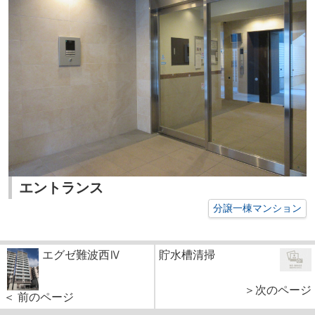
エントランス
分譲一棟マンション
エグゼ難波西Ⅳ
貯水槽清掃
＞次のページ
＜ 前のページ