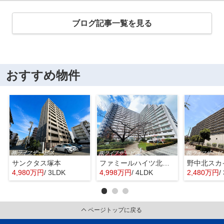
ブログ記事一覧を見る
おすすめ物件
サンクタス塚本
ファミールハイツ北大阪４号棟
野中北スカ
4,980万円
/ 3LDK
4,998万円
/ 4LDK
2,480万円
/
ページトップに戻る