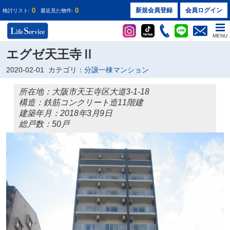
0
0
新規会員登録
会員ログイン
検討リスト:
最近見た物件:
MENU
エグゼ天王寺Ⅱ
2020-02-01
カテゴリ：
分譲一棟マンション
所在地：大阪市天王寺区大道3-1-18
構造：鉄筋コンクリート造11階建
建築年月：2018年3月9日
総戸数：50戸