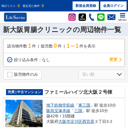
0
0
新規会員登録
会員ログイン
検討リスト:
最近見た物件:
MENU
新大阪胃腸クリニックの周辺物件一覧
1
0
1～1
該当物件数
件
販売数
件
件を表示
変更
絞り込み条件：
なし
販売物件のみ
ファミールハイツ北大阪２号棟
売買 | 中古マンション
地下鉄御堂筋線
「
東三国
」駅 徒歩10分
阪急宝塚本線
「
三国
」駅 徒歩10分
築42年 / 15階建
大阪府
大阪市淀川区
西宮原
３丁目3-2