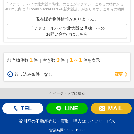
「ファミールハイツ北大阪２号棟」のここがイチオシ。こちらの物件から
400m以内に「Foods Market satake 新大阪店」があります。こちらの物件か
ら214mの場所に新大阪駅北郵便局があり...
現在販売物件情報がありません。
「ファミールハイツ北大阪２号棟」への
お問い合わせはこちら
1
0
1～1
該当物件数
件
空き数
件
件を表示
変更
絞り込み条件：
なし
ページトップに戻る
TEL
LINE
MAIL
淀川区の不動産売却・買取・購入はライフサービス
営業時間:9:00～19:30