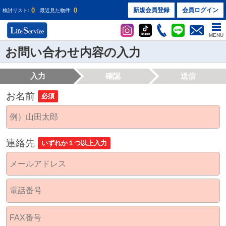
0
0
新規会員登録
会員ログイン
検討リスト:
最近見た物件:
MENU
お問い合わせ内容の入力
入力
確認
送信
お名前
必須
連絡先
いずれか１つ以上入力