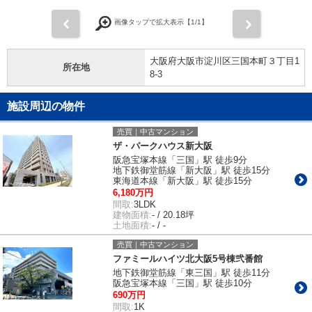
前
次
画像タップで拡大表示【
1
/1】
大阪府大阪市淀川区三国本町３丁目1
所在地
8-3
施設周辺の物件
売買｜中古マンション
ザ・パークハウス新大阪
阪急宝塚本線「三国」駅 徒歩9分
地下鉄御堂筋線「新大阪」駅 徒歩15分
東海道本線「新大阪」駅 徒歩15分
6,180万円
間取:
3LDK
建物面積:
- / 20.18坪
土地面積:
- / -
売買｜中古マンション
ファミールハイツ北大阪5号棟弐番館
地下鉄御堂筋線「東三国」駅 徒歩11分
阪急宝塚本線「三国」駅 徒歩10分
690万円
間取:
1K