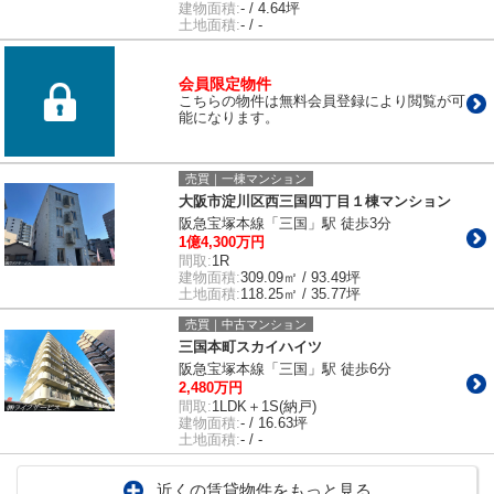
建物面積:
- / 4.64坪
土地面積:
- / -
会員限定物件
こちらの物件は無料会員登録により閲覧が可
能になります。
売買｜一棟マンション
大阪市淀川区西三国四丁目１棟マンション
阪急宝塚本線「三国」駅 徒歩3分
1億4,300万円
間取:
1R
建物面積:
309.09㎡ / 93.49坪
土地面積:
118.25㎡ / 35.77坪
売買｜中古マンション
三国本町スカイハイツ
阪急宝塚本線「三国」駅 徒歩6分
2,480万円
間取:
1LDK＋1S(納戸)
建物面積:
- / 16.63坪
土地面積:
- / -
近くの賃貸物件をもっと見る