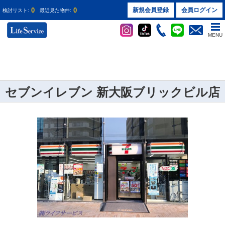
0
0
新規会員登録
会員ログイン
検討リスト:
最近見た物件:
MENU
セブンイレブン 新大阪ブリックビル店