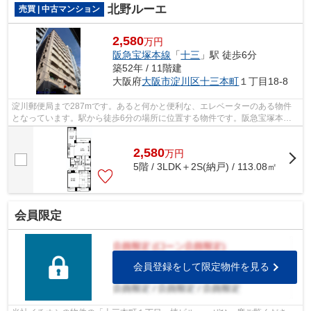
北野ルーエ
売買 | 中古マンション
2,580
万円
阪急宝塚本線
「
十三
」駅 徒歩6分
築52年 / 11階建
大阪府
大阪市淀川区
十三本町
１丁目18-8
淀川郵便局まで287mです。あると何かと便利な、エレベーターのある物件
となっています。駅から徒歩6分の場所に位置する物件です。阪急宝塚本線
十三周辺をご利用するなら、0800-888-473...
2,580
万
円
5階 / 3LDK＋2S(納戸) / 113.08㎡
会員限定
会員登録をして限定物件を見る