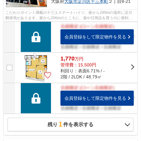
大阪府
大阪市淀川区
十三本町
２丁目8-21
こだわりポイント満載の十三エステートハイツ。家から289mの場所に淀川
郵便局があります。家から206mのところに、薬や日用品を買うのに便利な
ダイコクドラッグ 十三筋店があります。電...
会員登録をして限定物件を見る
1,770
万
円
管理費：15,500円
利回り：表面6.71% / -
2階 / 2LDK / 48.79㎡
会員登録をして限定物件を見る
1
残り
件を表示する