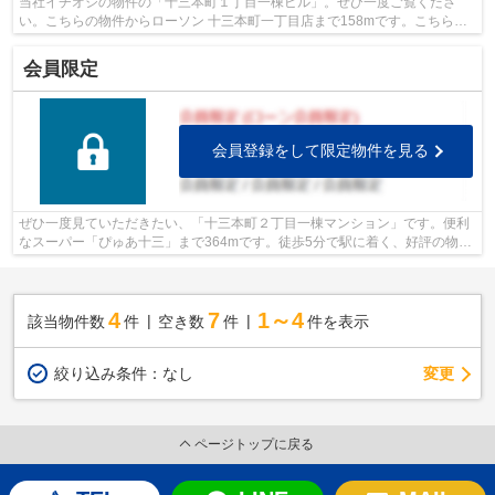
当社イチオシの物件の「十三本町１丁目一棟ビル」。ぜひ一度ご覧くださ
い。こちらの物件からローソン 十三本町一丁目店まで158mです。こちらの
物件から十三公園まで302mです。駅まで徒...
会員限定
会員登録をして限定物件を見る
ぜひ一度見ていただきたい、「十三本町２丁目一棟マンション」です。便利
なスーパー「ぴゅあ十三」まで364mです。徒歩5分で駅に着く、好評の物件
です。
4
7
1～4
該当物件数
件
空き数
件
件を表示
変更
絞り込み条件：
なし
ページトップに戻る