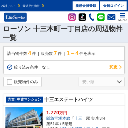
0
0
新規会員登録
会員ログイン
検討リスト:
最近見た物件:
MENU
ローソン 十三本町一丁目店の周辺物件
一覧
4
7
1～4
該当物件数
件
販売数
件
件を表示
変更
絞り込み条件：
なし
販売物件のみ
十三エステートハイツ
売買 | 中古マンション
1,770
万円
阪急宝塚本線
「
十三
」駅 徒歩3分
築51年 / 5階建