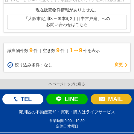
な物件です。中古の戸建て物件は便利な...
現在販売物件情報がありません。
「大阪市淀川区三国本町2丁目中古戸建」への
お問い合わせはこちら
9
9
1～9
該当物件数
件
空き数
件
件を表示
変更
絞り込み条件：
なし
ページトップに戻る
TEL
LINE
MAIL
淀川区の不動産売却・買取・購入はライフサービス
営業時間:9:00～19:30
定休日:水曜日