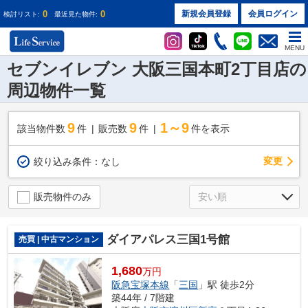
0
0
新規会員登録
会員ログイン
検討リスト:
最近見た物件:
MENU
セブンイレブン 大阪三国本町2丁目店の
周辺物件一覧
9
9
1～9
該当物件数
件
販売数
件
件を表示
変更
絞り込み条件：
なし
販売物件のみ
ダイアパレス三国1号館
売買 | 中古マンション
1,680
万円
阪急宝塚本線
「
三国
」駅 徒歩2分
築44年 / 7階建