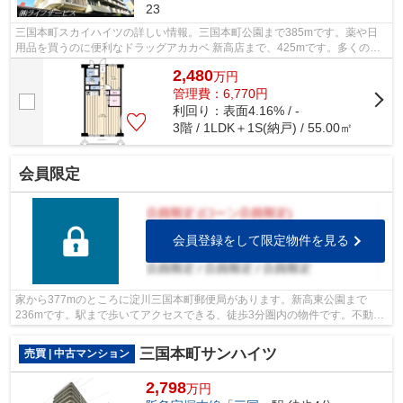
23
三国本町スカイハイツの詳しい情報。三国本町公園まで385mです。薬や日
用品を買うのに便利なドラッグアカカベ 新高店まで、425mです。多くの方
に好評な、清潔感のある室内が魅力の中古...
2,480
万
円
管理費：6,770円
利回り：表面4.16% / -
3階 / 1LDK＋1S(納戸) / 55.00㎡
会員限定
会員登録をして限定物件を見る
家から377mのところに淀川三国本町郵便局があります。新高東公園まで
236mです。駅まで歩いてアクセスできる、徒歩3分圏内の物件です。不動産
のことで悩みがあるなら、ライフサービスに...
三国本町サンハイツ
売買 | 中古マンション
2,798
万円