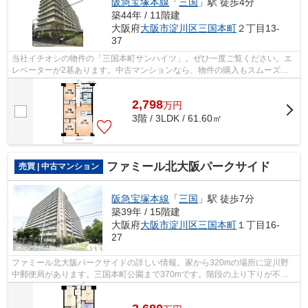
阪急宝塚本線
「
三国
」駅 徒歩4分
築44年 / 11階建
大阪府
大阪市淀川区
三国本町
２丁目13-
37
当社イチオシの物件の「三国本町サンハイツ」。ぜひ一度ご覧ください。エ
レベーターが2基あります。中古マンションなら、物件の購入もスムーズで
す。駅まで徒歩4分の好立地です。阪急...
2,798
万
円
3階 / 3LDK / 61.60㎡
ファミール北大阪パークサイド
売買 | 中古マンション
阪急宝塚本線
「
三国
」駅 徒歩7分
築39年 / 15階建
大阪府
大阪市淀川区
三国本町
１丁目16-
27
ファミール北大阪パークサイドの詳しい情報。家から320mの場所に淀川野
中郵便局があります。三国本町公園まで370mです。階段の上り下りが不要
な、エレベーターが2台付いている物件です...