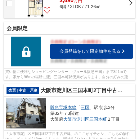
3,680
万
円
6階 / 3LDK / 71.26㎡
会員限定
会員登録をして限定物件を見る
買い物に便利なショッピングセンター「ヴュール阪急三国」まで351mで
す。家から98mの場所に淀川三国本町郵便局があります。自分の好みの建物
を建てるという点では、建築条件のない土地...
大阪市淀川区三国本町2丁目中古戸建
売買 | 中古一戸建
阪急宝塚本線
「
三国
」駅 徒歩3分
築32年 / 3階建
大阪府
大阪市淀川区
三国本町
２丁目
「大阪市淀川区三国本町2丁目中古戸建」のここがイチオシ。こちらの物件
はコンビニまで248mにあります。駅徒歩3分というアクセスの良さが魅力的