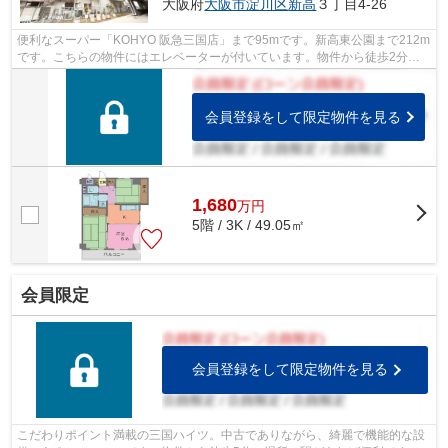
大阪府
大阪市淀川区
新高
３丁目4-26
便利なスーパー「KOHYO 阪急三国店」まで95mです。新高東公園まで212m
です。こちらの物件にはエレベーターが付いています。物件から徒歩2分の
場所に駅があれば便利ですね。大阪市淀川...
会員登録をして限定物件を見る
1,680
万
円
5階 / 3K / 49.05㎡
会員限定
会員登録をして限定物件を見る
こだわりポイント満載の三国ハイツ。中古でありながら、綺麗で機能的な設