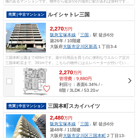
備のあるマンションです。物件から徒歩5分の場所に駅があれば便利です
ね。あると何かと便利な、エレベーターの...
ルイシャトレ三国
売買 | 中古マンション
2,270
万円
阪急宝塚本線
「
三国
」駅 徒歩6分
築26年 / 10階建
大阪府
大阪市淀川区
新高
１丁目3-4
三国本町公園まで489mです。薬や日用品を買うのに便利なウエルシア淀川
三国本町店まで、391mです。こちらの物件にはエレベーターが付いていま
す。綺麗に整備された中古マンションで清...
2,270
万
円
管理費：9,880円
利回り：表面6.34% / -
8階 / 3LDK / 53.20㎡
三国本町スカイハイツ
売買 | 中古マンション
2,480
万円
阪急宝塚本線
「
三国
」駅 徒歩6分
築48年 / 11階建
大阪府
大阪市淀川区
三国本町
２丁目13-