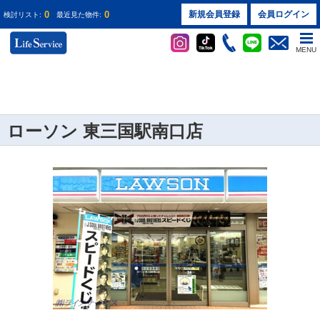
0
0
新規会員登録
会員ログイン
検討リスト:
最近見た物件:
MENU
ローソン 東三国駅南口店