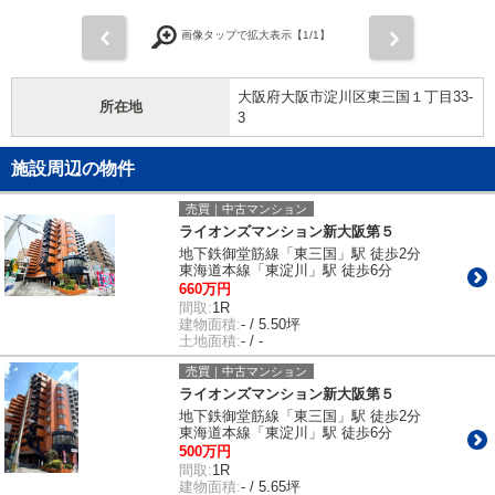
前
次
画像タップで拡大表示【
1
/1】
大阪府大阪市淀川区東三国１丁目33-
所在地
3
施設周辺の物件
売買｜中古マンション
ライオンズマンション新大阪第５
地下鉄御堂筋線「東三国」駅 徒歩2分
東海道本線「東淀川」駅 徒歩6分
660万円
間取:
1R
建物面積:
- / 5.50坪
土地面積:
- / -
売買｜中古マンション
ライオンズマンション新大阪第５
地下鉄御堂筋線「東三国」駅 徒歩2分
東海道本線「東淀川」駅 徒歩6分
500万円
間取:
1R
建物面積:
- / 5.65坪