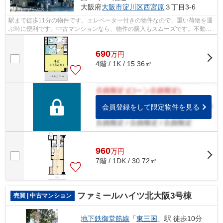
大阪府
大阪市淀川区
西宮原
３丁目3-6
駅まで徒歩11分の物件です。エレベーター付きの物件なので、重い荷物を運
ぶ時に便利です。中古マンションなら、物件の購入もスムーズです。不動産
のことで悩みがあるなら、ライフサー...
690
万
円
4階 / 1K / 15.36㎡
会員登録をして限定物件を見る
960
万
円
7階 / 1DK / 30.72㎡
ファミールハイツ北大阪3号棟
売買 | 中古マンション
地下鉄御堂筋線
「
東三国
」駅 徒歩10分