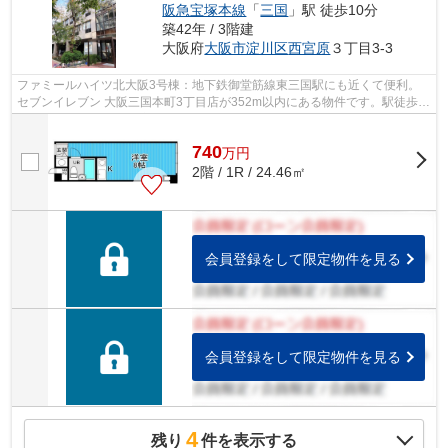
阪急宝塚本線
「
三国
」駅 徒歩10分
築42年 / 3階建
大阪府
大阪市淀川区
西宮原
３丁目3-3
ファミールハイツ北大阪3号棟：地下鉄御堂筋線東三国駅にも近くて便利。
セブンイレブン 大阪三国本町3丁目店が352m以内にある物件です。駅徒歩
10分の物件です。不動産の購入を検討中の...
740
万
円
2階 / 1R / 24.46㎡
会員登録をして限定物件を見る
会員登録をして限定物件を見る
4
残り
件を表示する