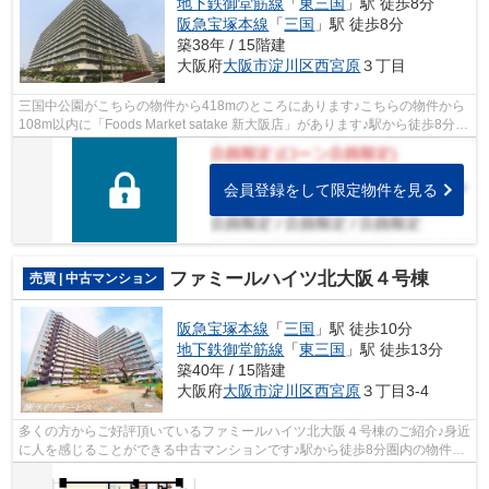
地下鉄御堂筋線
「
東三国
」駅 徒歩8分
阪急宝塚本線
「
三国
」駅 徒歩8分
築38年 / 15階建
大阪府
大阪市淀川区
西宮原
３丁目
三国中公園がこちらの物件から418mのところにあります♪こちらの物件から
108m以内に「Foods Market satake 新大阪店」があります♪駅から徒歩8分圏
内に立地しています♪中古でありながら...
会員登録をして限定物件を見る
ファミールハイツ北大阪４号棟
売買 | 中古マンション
阪急宝塚本線
「
三国
」駅 徒歩10分
地下鉄御堂筋線
「
東三国
」駅 徒歩13分
築40年 / 15階建
大阪府
大阪市淀川区
西宮原
３丁目3-4
多くの方からご好評頂いているファミールハイツ北大阪４号棟のご紹介♪身近
に人を感じることができる中古マンションです♪駅から徒歩8分圏内の物件で
す♪階段の上り下りが不要な、エレベ...