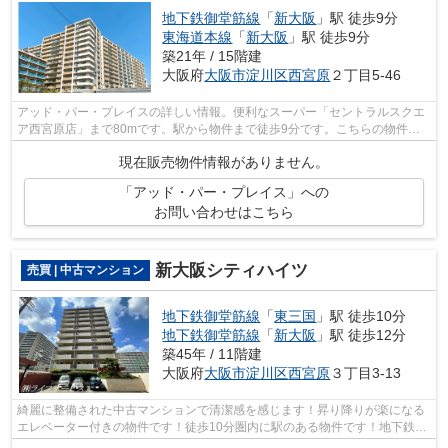
地下鉄御堂筋線
「
新大阪
」駅 徒歩9分
東海道本線
「
新大阪
」駅 徒歩9分
築21年 / 15階建
大阪府
大阪市淀川区
西宮原
２丁目5-46
アッド・パー・プレイスの詳しい情報。便利なスーパー「セントラルスクエ
ア西宮原店」まで80mです。駅から物件まで徒歩9分です。こちらの物件に
はエレベーターが2基あります。地下鉄御...
現在販売物件情報がありません。
「アッド・パー・プレイス」への
お問い合わせはこちら
新大阪シティハイツ
売買 | 中古マンション
地下鉄御堂筋線
「
東三国
」駅 徒歩10分
地下鉄御堂筋線
「
新大阪
」駅 徒歩12分
築45年 / 11階建
大阪府
大阪市淀川区
西宮原
３丁目3-13
綺麗に整備された中古マンションで清潔感を感じます！昇り降りが楽になる
エレベーター付きの物件です！徒歩10分圏内に駅のある物件です！地下鉄御
堂筋線東三国周辺で夢のマイホームを...