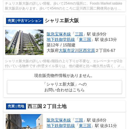
チュリス新大阪の詳しい情報。歩いて254mの場所に、Foods Market satake
新大阪店があります。歩いて454mのところに淀川西三国二郵便局がありま
す。駅徒歩9分の物件です。アクセスが良...
シャリエ新大阪
売買 | 中古マンション
阪急宝塚本線
「
三国
」駅 徒歩9分
地下鉄御堂筋線
「
東三国
」駅 徒歩13分
築12年 / 15階建
大阪府
大阪市淀川区
西宮原
２丁目6-67
シャリエ新大阪の詳しい情報♪階段の上り下りが不要な、エレベーターが2台
付いている物件です♪外壁タイル張りは、他の建材と比べ耐久性が高く、メン
テナンス費用が安価なのが特徴です♪...
現在販売物件情報がありません。
「シャリエ新大阪」への
お問い合わせはこちら
西三国２丁目土地
売買 | 売地
阪急宝塚本線
「
三国
」駅 徒歩8分
地下鉄御堂筋線
「
東三国
」駅 徒歩11分