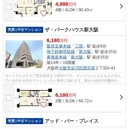
4,998
万
円
4階 / 4LDK / 90.43㎡
ザ・パークハウス新大阪
売買 | 中古マンション
6,180
万円
阪急宝塚本線
「
三国
」駅 徒歩9分
地下鉄御堂筋線
「
新大阪
」駅 徒歩15分
東海道本線
「
新大阪
」駅 徒歩15分
築14年 / 15階建
大阪府
大阪市淀川区
西宮原
２丁目6-41
セントラルスクエア西宮原店まで463mです。マンションにどんな人が住ん
でいるのかも中古マンションなら事前に知れます。駅から徒歩9分圏内の物
件です。エレベーターが2基ある物件です...
6,180
万
円
2階 / 3LDK / 66.72㎡
アッド・パー・プレイス
売買 | 中古マンション