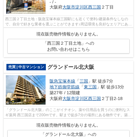
- / -
大阪府
大阪市淀川区
西三国
２丁目
西三国２丁目土地：阪急宝塚本線三国駅にも近くて便利♪建築条件なしなの
で、自分で好きな業者を選ぶことができます♪周辺環境も良好なエリアにある
売地です♪駅から徒歩8分圏内に立地し...
現在販売物件情報がありません。
「西三国２丁目土地」への
お問い合わせはこちら
グランドール北大阪
売買 | 中古マンション
阪急宝塚本線
「
三国
」駅 徒歩7分
地下鉄御堂筋線
「
東三国
」駅 徒歩13分
築27年 / 12階建
大阪府
大阪市淀川区
西三国
２丁目2-18
「グランドール北大阪」のここがイチオシ。薬や日用品を買うのに便利なス
ギ薬局 西三国店まで200mです。駅まで徒歩7分の場所にある物件です。築
27年の中古マンションです。夢のマイホ...
現在販売物件情報がありません。
「グランドール北大阪」への