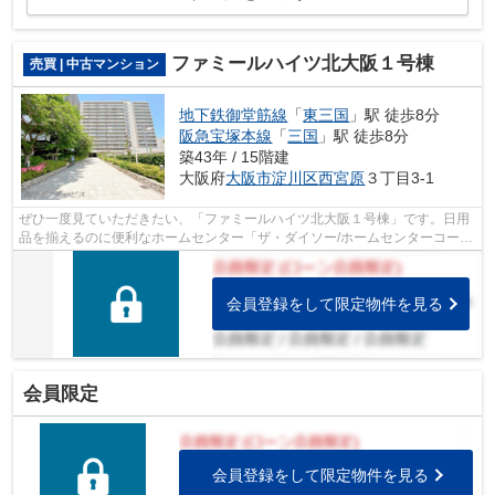
ファミールハイツ北大阪１号棟
売買 | 中古マンション
地下鉄御堂筋線
「
東三国
」駅 徒歩8分
阪急宝塚本線
「
三国
」駅 徒歩8分
築43年 / 15階建
大阪府
大阪市淀川区
西宮原
３丁目3-1
ぜひ一度見ていただきたい、「ファミールハイツ北大阪１号棟」です。日用
品を揃えるのに便利なホームセンター「ザ・ダイソー/ホームセンターコーナ
ン新大阪センイシティー店」まで、49...
会員登録をして限定物件を見る
会員限定
会員登録をして限定物件を見る