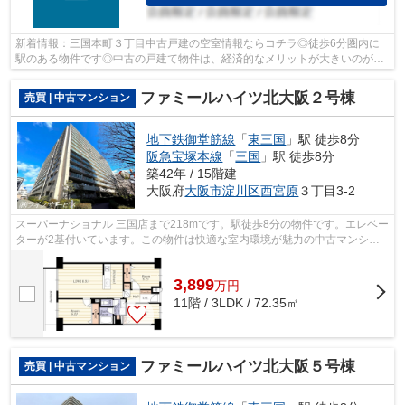
新着情報：三国本町３丁目中古戸建の空室情報ならコチラ◎徒歩6分圏内に
駅のある物件です◎中古の戸建て物件は、経済的なメリットが大きいのが特
徴です◎不動産の購入は人生の中でも大き...
ファミールハイツ北大阪２号棟
売買 | 中古マンション
地下鉄御堂筋線
「
東三国
」駅 徒歩8分
阪急宝塚本線
「
三国
」駅 徒歩8分
築42年 / 15階建
大阪府
大阪市淀川区
西宮原
３丁目3-2
スーパーナショナル 三国店まで218mです。駅徒歩8分の物件です。エレベー
ターが2基付いています。この物件は快適な室内環境が魅力の中古マンショ
ンとなっています。こだわりある物件を...
3,899
万
円
11階 / 3LDK / 72.35㎡
ファミールハイツ北大阪５号棟
売買 | 中古マンション