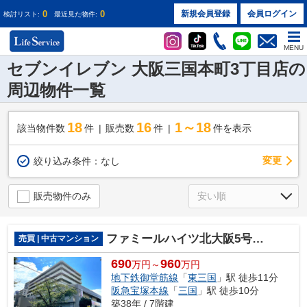
0
0
新規会員登録
会員ログイン
検討リスト:
最近見た物件:
MENU
セブンイレブン 大阪三国本町3丁目店の
周辺物件一覧
18
16
1～18
該当物件数
件
販売数
件
件を表示
変更
絞り込み条件：
なし
販売物件のみ
ファミールハイツ北大阪5号棟弐番館
売買 | 中古マンション
690
960
万円～
万円
地下鉄御堂筋線
「
東三国
」駅 徒歩11分
阪急宝塚本線
「
三国
」駅 徒歩10分
築38年 / 7階建