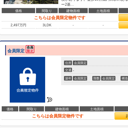
ー2基...
価格
間取り
建物面積
土地面積
こちらは会員限定物件です
2,497
万円
3LDK
-
-
会員限定
住所
会員限定
交通
-
築年
会員限定
階数
会員限定
構造
価格
間取り
建物面積
土地面積
こちらは会員限定物件です