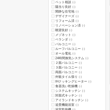
ペット相談
(-)
陽当り良好
(-)
閑静な住宅地
(-)
デザイナーズ
(-)
リフォーム済
(-)
リノベーション済
(-)
眺望良好
(-)
メゾネット
(-)
ベランダ
(-)
バルコニー
(-)
ルーフバルコニー
(-)
オール電化
(-)
24時間換気システム
(-)
２面バルコニー
(-)
３面バルコニー
(-)
両面バルコニー
(-)
外観タイル張り
(-)
IHクッキングヒーター
(-)
食器洗い乾燥機
(-)
システムキッチン
(-)
対面式キッチン
(-)
アイランドキッチン
(-)
追焚機能浴室
(-)
浴室乾燥機
(-)