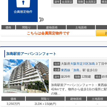
築年
会員限定
階数
会員限定
構造
価格
間取り
建物面積
土地面積
こちらは会員限定物件です
加島駅前アーバンコンフォート
大阪府
大阪市淀川区
加島
３丁目中5
住所
交通
東西線
「
加島
」駅 徒歩1分
築26年
12階建
鉄
築年
階数
構造
加島駅前アーバンコンフォート：東西線
424mです。物件から徒歩1分の場所に
の物...
価格
間取り
建物面積
土地面積
3,250
万円
2LDK＋1S(納戸)
-
-