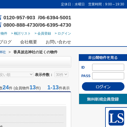
定休日：水曜日 営業時間：9:00～19:30
店
0120-957-903 /06-6394-5001
店
0800-888-4730/06-6395-4730
た物件
> 検討リスト
> 会員登録
> ログイン
ブログ
会社概要
お問い合わせ
神社
>
香具波志神社の近くの物件
ID
表示件数：
PASS
24
13
1-13
数
件 (会員物件
件)
件表示