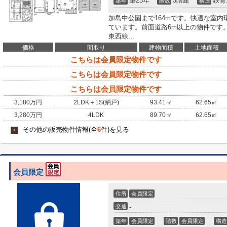
築23年
3階建
鉄骨
築年
階数
構造
加島中公園まで164mです。快適な室
ています。前面道路6m以上の物件です
東西線...
価格
間取り
建物面積
土地面積
こちらは会員限定物件です
こちらは会員限定物件です
こちらは会員限定物件です
3,180
万円
2LDK＋1S(納戸)
93.41㎡
62.65㎡
3,280
万円
4LDK
89.70㎡
62.65㎡
その他の販売物件情報(全
6
件)を見る
+
会員限定
住所
会員限定
交通
-
築年
会員限定
階数
会員限定
構造