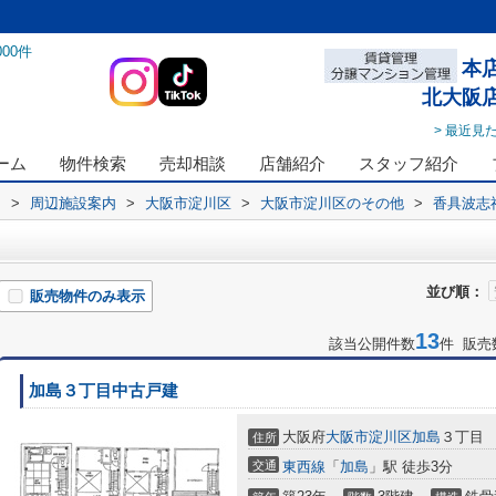
000
件
本
北大阪
> 最近見
ーム
物件検索
売却相談
店舗紹介
スタッフ紹介
ス
>
周辺施設案内
>
大阪市淀川区
>
大阪市淀川区のその他
>
香具波志
並び順：
販売物件のみ表示
13
該当公開件数
件 販売
加島３丁目中古戸建
大阪府
大阪市淀川区
加島
３丁目
住所
交通
東西線
「
加島
」駅 徒歩3分