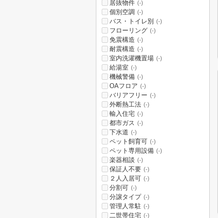
居抜物件
(-)
個別空調
(-)
バス・トイレ別
(-)
フローリング
(-)
免震構造
(-)
耐震構造
(-)
室内洗濯機置場
(-)
給湯室
(-)
機械警備
(-)
OAフロア
(-)
バリアフリー
(-)
外断熱工法
(-)
輸入住宅
(-)
都市ガス
(-)
下水道
(-)
ペット飼育可
(-)
ペット専用設備
(-)
楽器相談
(-)
保証人不要
(-)
２人入居可
(-)
分割可
(-)
分譲タイプ
(-)
管理人常駐
(-)
二世帯住宅
(-)