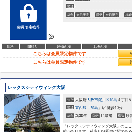
交通
-
築年
会員限定
階数
会員限定
構造
価格
間取り
建物面積
土地面積
こちらは会員限定物件です
こちらは会員限定物件です
レックスシティウィング大阪
大阪府
大阪市淀川区
加島
４丁目5-
住所
交通
東西線
「
加島
」駅 徒歩10分
築30年
14階建
鉄
築年
階数
構造
「レックスシティウィング大阪」のここ
校があります。徒歩10分圏内に駅のあ