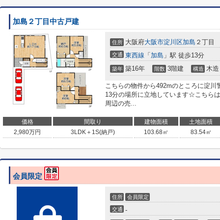
加島２丁目中古戸建
大阪府
大阪市淀川区
加島
２丁目
住所
交通
東西線
「
加島
」駅 徒歩13分
築16年
3階建
木造
築年
階数
構造
こちらの物件から492mのところに淀川
13分の場所に立地しています☆こちら
周辺の売...
価格
間取り
建物面積
土地面積
2,980
万円
3LDK＋1S(納戸)
103.68㎡
83.54㎡
会員限定
住所
会員限定
交通
-