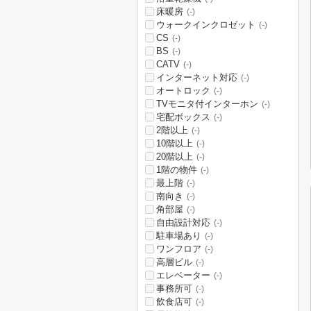
床暖房
(-)
ウォークインクロゼット
(-)
CS
(-)
BS
(-)
CATV
(-)
インターネット対応
(-)
オートロック
(-)
TVモニタ付インターホン
(-)
宅配ボックス
(-)
2階以上
(-)
10階以上
(-)
20階以上
(-)
1階の物件
(-)
最上階
(-)
南向き
(-)
角部屋
(-)
自由設計対応
(-)
駐車場あり
(-)
ワンフロア
(-)
高層ビル
(-)
エレベーター
(-)
事務所可
(-)
飲食店可
(-)