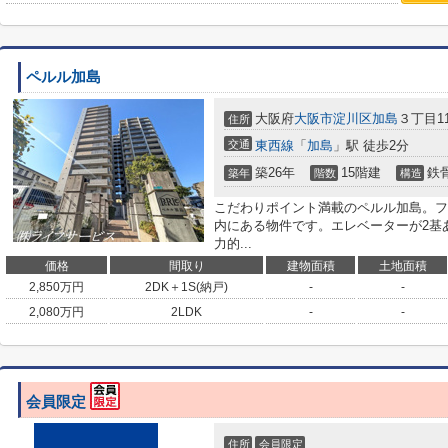
ペルル加島
大阪府
大阪市淀川区
加島
３丁目11
住所
交通
東西線
「
加島
」駅 徒歩2分
築26年
15階建
鉄
築年
階数
構造
こだわりポイント満載のペルル加島。ファ
内にある物件です。エレベーターが2基
力的...
価格
間取り
建物面積
土地面積
2,850
万円
2DK＋1S(納戸)
-
-
2,080
万円
2LDK
-
-
会員限定
住所
会員限定