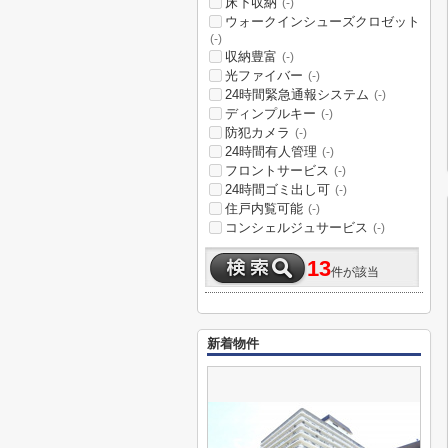
床下収納
(-)
ウォークインシューズクロゼット
(-)
収納豊富
(-)
光ファイバー
(-)
24時間緊急通報システム
(-)
ディンプルキー
(-)
防犯カメラ
(-)
24時間有人管理
(-)
フロントサービス
(-)
24時間ゴミ出し可
(-)
住戸内覧可能
(-)
コンシェルジュサービス
(-)
13
件が該当
新着物件