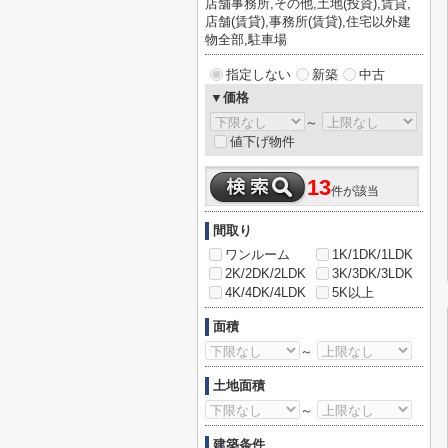
店舗事務所,その他,土地(投資),賃貸,
店舗(賃貸),事務所(賃貸),住宅以外建
物全部,駐車場
指定しない
新築
中古
▼価格
～
値下げ物件
13
件が該当
間取り
ワンルーム
1K/1DK/1LDK
2K/2DK/2LDK
3K/3DK/3LDK
4K/4DK/4LDK
5K以上
面積
～
土地面積
～
建築条件