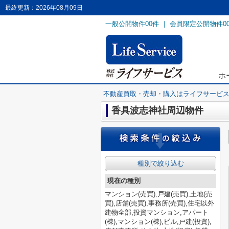
最終更新：2026年08月09日
一般公開物件
00
件 ｜ 会員限定公開物件
0
ホ
不動産買取・売却・購入はライフサービ
香具波志神社周辺物件
種別で絞り込む
現在の種別
マンション(売買),戸建(売買),土地(売
買),店舗(売買),事務所(売買),住宅以外
建物全部,投資マンション,アパート
(棟),マンション(棟),ビル,戸建(投資),