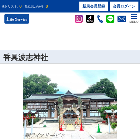
0
0
新規会員登録
会員ログイン
検討リスト:
最近見た物件:
MENU
香具波志神社