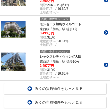
2,850万円
間取:
2DK＋1S(納戸)
建物面積:
- / 16.69坪
土地面積:
- / -
売買｜中古マンション
モンセーヌ加島ヴィルコート
東西線「加島」駅 徒歩1分
3,499万円
間取:
3LDK
建物面積:
- / 20.14坪
土地面積:
- / -
売買｜中古マンション
レックスシティウィング大阪
東西線「加島」駅 徒歩10分
2,497万円
間取:
3LDK
建物面積:
- / 19.69坪
土地面積:
- / -
近くの賃貸物件をもっと見る
近くの売買物件をもっと見る