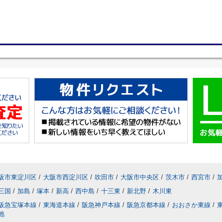
阪市東淀川区
/
大阪市西淀川区
/
吹田市
/
大阪市中央区
/
茨木市
/
西宮市
/
三国
/
加島
/
塚本
/
新高
/
西中島
/
十三東
/
新北野
/
木川東
阪急宝塚本線
/
東海道本線
/
阪急神戸本線
/
阪急京都本線
/
おおさか東線
/
地