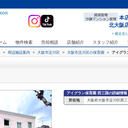
000
件
本
北大阪
> 最近見
ーム
物件検索
売却相談
店舗紹介
スタッフ紹介
ス
>
周辺施設案内
>
大阪市淀川区
>
大阪市淀川区の保育園
>
アイグラ
アイグラン保育園 西三国の詳細情報
所在地
大阪府大阪市淀川区西三国