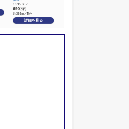
1K/15.36㎡
690
万円
約388m／5分
詳細を見る