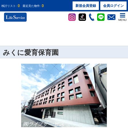
0
0
新規会員登録
会員ログイン
検討リスト:
最近見た物件:
MENU
みくに愛育保育園