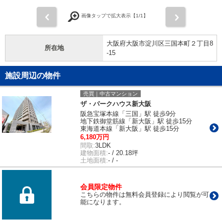
前
次
画像タップで拡大表示【
1
/1】
大阪府大阪市淀川区三国本町２丁目8
所在地
-15
施設周辺の物件
売買｜中古マンション
ザ・パークハウス新大阪
阪急宝塚本線「三国」駅 徒歩9分
地下鉄御堂筋線「新大阪」駅 徒歩15分
東海道本線「新大阪」駅 徒歩15分
6,180万円
間取:
3LDK
建物面積:
- / 20.18坪
土地面積:
- / -
会員限定物件
こちらの物件は無料会員登録により閲覧が可
能になります。