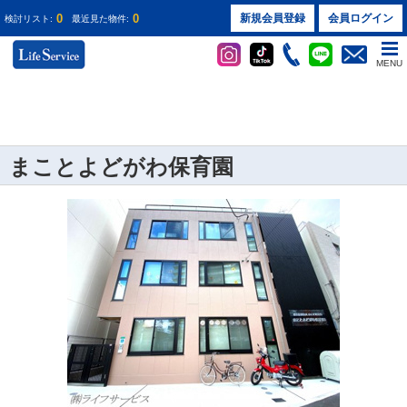
0
0
新規会員登録
会員ログイン
検討リスト:
最近見た物件:
MENU
まことよどがわ保育園