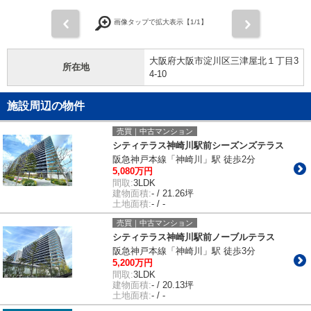
前
次
画像タップで拡大表示【
1
/1】
大阪府大阪市淀川区三津屋北１丁目3
所在地
4-10
施設周辺の物件
売買｜中古マンション
シティテラス神崎川駅前シーズンズテラス
阪急神戸本線「神崎川」駅 徒歩2分
5,080万円
間取:
3LDK
建物面積:
- / 21.26坪
土地面積:
- / -
売買｜中古マンション
シティテラス神崎川駅前ノーブルテラス
阪急神戸本線「神崎川」駅 徒歩3分
5,200万円
間取:
3LDK
建物面積:
- / 20.13坪
土地面積:
- / -