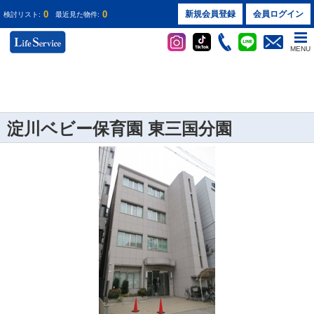
0
0
新規会員登録
会員ログイン
検討リスト:
最近見た物件:
MENU
淀川ベビー保育園 東三国分園