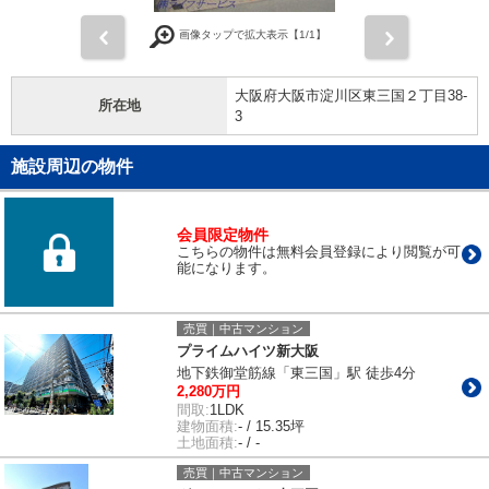
前
次
画像タップで拡大表示【
1
/1】
大阪府大阪市淀川区東三国２丁目38-
所在地
3
施設周辺の物件
会員限定物件
こちらの物件は無料会員登録により閲覧が可
能になります。
売買｜中古マンション
プライムハイツ新大阪
地下鉄御堂筋線「東三国」駅 徒歩4分
2,280万円
間取:
1LDK
建物面積:
- / 15.35坪
土地面積:
- / -
売買｜中古マンション