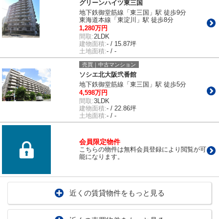
グリーンハイツ東三国
地下鉄御堂筋線「東三国」駅 徒歩9分
東海道本線「東淀川」駅 徒歩8分
1,280万円
間取:
2LDK
建物面積:
- / 15.87坪
土地面積:
- / -
売買｜中古マンション
ソシエ北大阪弐番館
地下鉄御堂筋線「東三国」駅 徒歩5分
4,598万円
間取:
3LDK
建物面積:
- / 22.86坪
土地面積:
- / -
会員限定物件
こちらの物件は無料会員登録により閲覧が可
能になります。
近くの賃貸物件をもっと見る