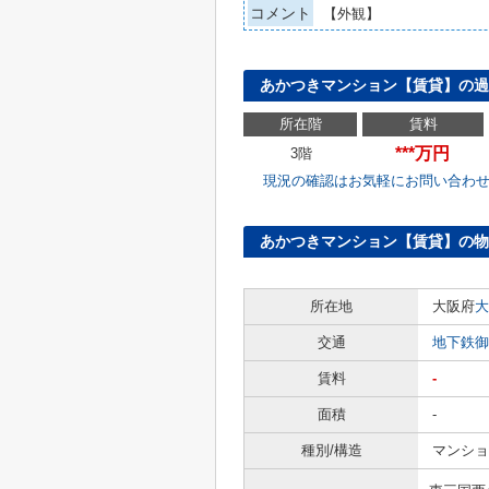
コメント
【外観】
あかつきマンション【賃貸】の過
所在階
賃料
***万円
3階
現況の確認はお気軽にお問い合わ
あかつきマンション【賃貸】の物
所在地
大阪府
大
交通
地下鉄御
賃料
-
面積
-
種別/構造
マンショ