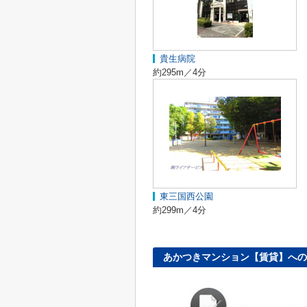
貴生病院
約295m／4分
東三国西公園
約299m／4分
あかつきマンション【賃貸】への