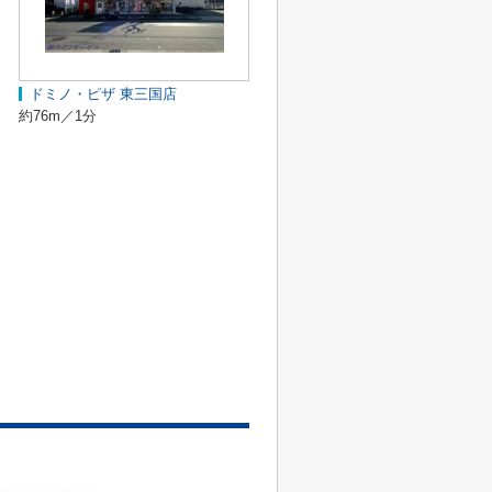
ドミノ・ピザ 東三国店
約76m／1分