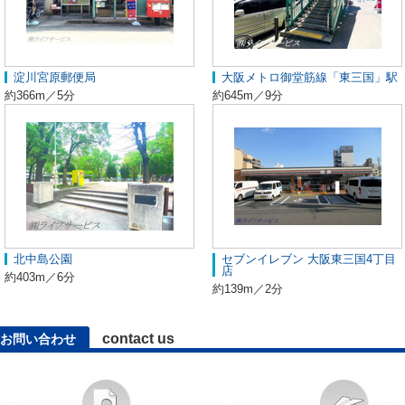
淀川宮原郵便局
大阪メトロ御堂筋線「東三国」駅
約366m／5分
約645m／9分
北中島公園
セブンイレブン 大阪東三国4丁目
店
約403m／6分
約139m／2分
contact us
お問い合わせ