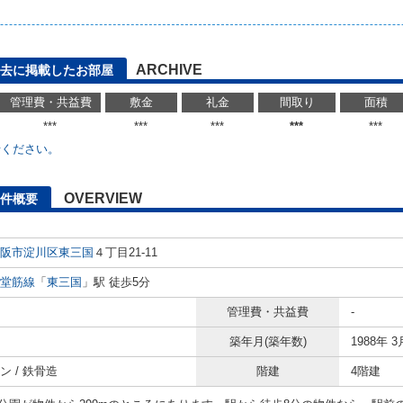
ARCHIVE
去に掲載したお部屋
管理費・共益費
敷金
礼金
間取り
面積
***
***
***
***
***
せください。
OVERVIEW
件概要
阪市淀川区
東三国
４丁目21-11
堂筋線
「
東三国
」駅 徒歩5分
管理費・共益費
-
築年月(築年数)
1988年 3
ン / 鉄骨造
階建
4階建