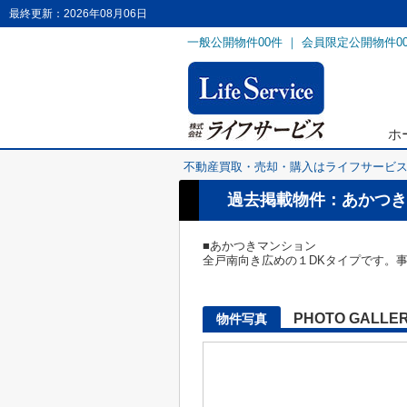
最終更新：2026年08月06日
一般公開物件
00
件 ｜ 会員限定公開物件
0
ホ
不動産買取・売却・購入はライフサービ
過去掲載物件：あかつき
■あかつきマンション
全戸南向き広めの１DKタイプです。
PHOTO GALLE
物件写真