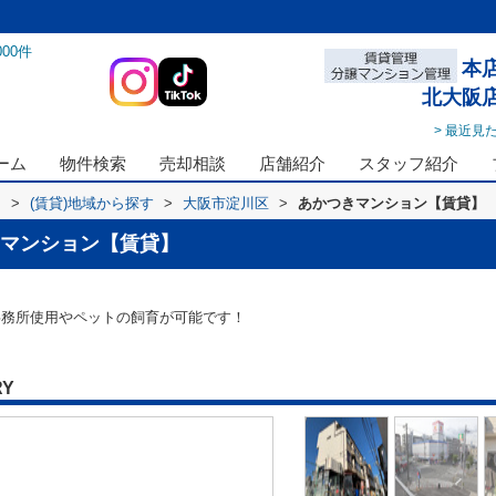
000
件
本
北大阪
> 最近見
ーム
物件検索
売却相談
店舗紹介
スタッフ紹介
ス
>
(賃貸)地域から探す
>
大阪市淀川区
>
あかつきマンション【賃貸】
マンション【賃貸】
事務所使用やペットの飼育が可能です！
RY