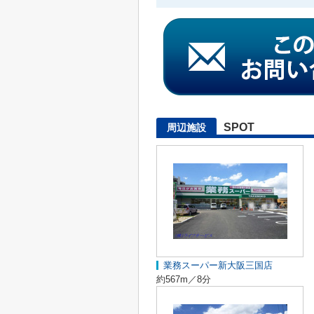
SPOT
周辺施設
業務スーパー新大阪三国店
約567m／8分