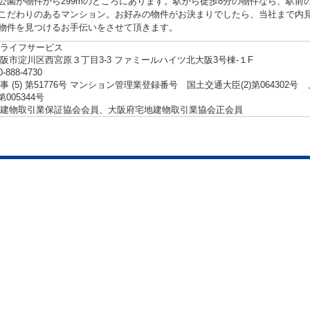
公園が物件から299mのところにあります。駅から徒歩8分の物件なら、駅前
こだわりのあるマンション。お好みの物件がお決まりでしたら、当社まで内
物件を見つけるお手伝いをさせて頂きます。
ライフサービス
阪市淀川区西宮原３丁目3-3 ファミールハイツ北大阪3号棟-１F
0-888-4730
事 (5) 第51776号 マンション管理業登録番号 国土交通大臣(2)第06430
第005344号
建物取引業保証協会会員、大阪府宅地建物取引業協会正会員