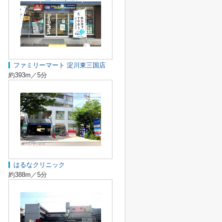
ファミリーマート 淀川東三国店
約393m／5分
はるなクリニック
約388m／5分