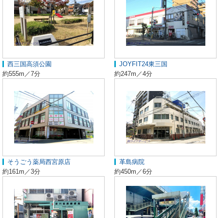
西三国高須公園
JOYFIT24東三国
約555m／7分
約247m／4分
そうごう薬局西宮原店
革島病院
約161m／3分
約450m／6分