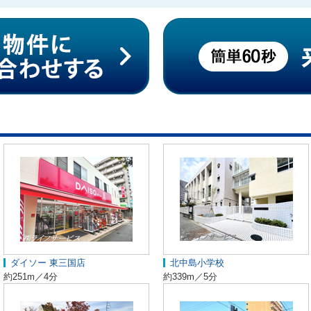
ダイソー 東三国店
北中島小学校
約251m／4分
約339m／5分