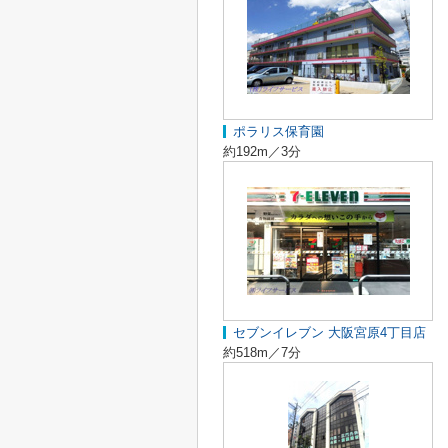
ポラリス保育園
約192m／3分
セブンイレブン 大阪宮原4丁目店
約518m／7分