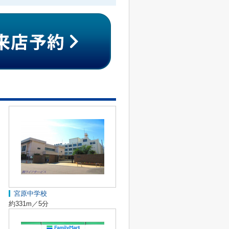
宮原中学校
約331m／5分