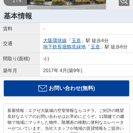
1 / 4
基本情報
賃料
-
大阪環状線
「
玉造
」駅 徒歩4分
交通
地下鉄長堀鶴見緑地
「
玉造
」駅 徒歩6分
間取り(面積)
-(-)
築年月
2017年 4月(築9年)
お問い合わせ(無料)
新着情報：エグゼ大阪城の空室情報ならコチラ。ご好評の眺望
良好なエリアのお問い合わせはお早めにどうぞ。11階建ての建
物で地域にマッチした物件。階層差の移動に便利なエレベータ
ーがついています。当社スタッフが地域の賃貸情報をご提供い