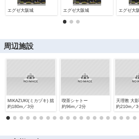
エグゼ大阪城
エグゼ大阪城
エグゼ大
周辺施設
MIKAZUKI(ミカヅキ) 朏
喫茶シャトー
天理教 大
約180m／3分
約96m／2分
約210m／