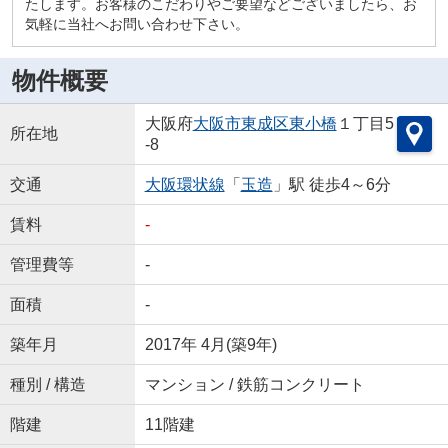
たします。お客様のこだわりやご要望などございましたら、お
気軽に当社へお問い合わせ下さい。
物件概要
大阪府
大阪市東成区
東小橋
１丁目5
所在地
-8
交通
大阪環状線
「
玉造
」駅 徒歩4～6分
賃料
-
管理費等
-
面積
-
築年月
2017年 4月(築9年)
種別 / 構造
マンション / 鉄筋コンクリート
階建
11階建