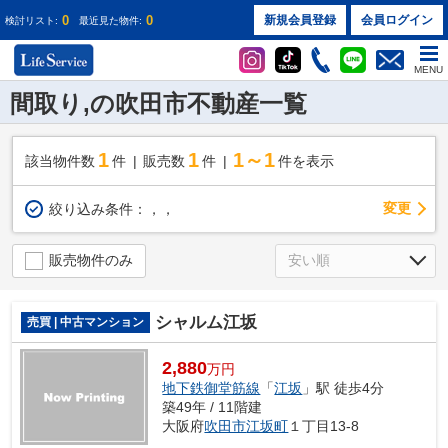
0
0
新規会員登録
会員ログイン
検討リスト:
最近見た物件:
MENU
間取り,の吹田市不動産一覧
1
1
1～1
該当物件数
件
販売数
件
件を表示
変更
絞り込み条件：
，，
販売物件のみ
シャルム江坂
売買 | 中古マンション
2,880
万円
地下鉄御堂筋線
「
江坂
」駅 徒歩4分
築49年 / 11階建
大阪府
吹田市
江坂町
１丁目13-8