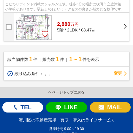
こだわりポイント満載のシャルム江坂。徒歩3分の場所に吹田市立豊津第一
小学校があります。駅徒歩4分というアクセスの良さが魅力的な物件です。
当社の経験豊富なスタッフがしっかりと...
2,880
万
円
5階 / 2LDK / 68.47㎡
1
1
1～1
該当物件数
件
販売数
件
件を表示
変更
絞り込み条件：
，，
ページトップに戻る
TEL
LINE
MAIL
淀川区の不動産売却・買取・購入はライフサービス
営業時間:9:00～19:30