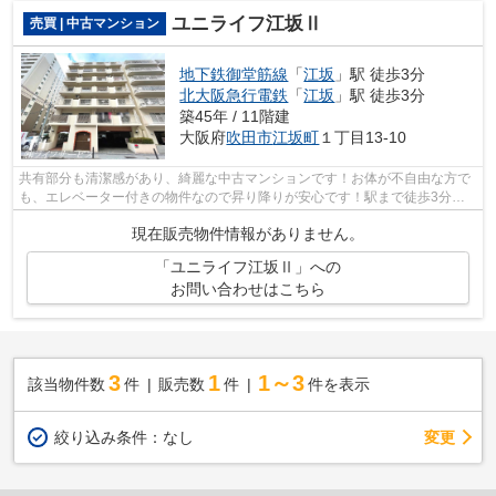
ユニライフ江坂Ⅱ
売買 | 中古マンション
地下鉄御堂筋線
「
江坂
」駅 徒歩3分
北大阪急行電鉄
「
江坂
」駅 徒歩3分
築45年 / 11階建
大阪府
吹田市
江坂町
１丁目13-10
共有部分も清潔感があり、綺麗な中古マンションです！お体が不自由な方で
も、エレベーター付きの物件なので昇り降りが安心です！駅まで徒歩3分で
アクセス可能な、人気の駅近物件です！...
現在販売物件情報がありません。
「ユニライフ江坂Ⅱ」への
お問い合わせはこちら
3
1
1～3
該当物件数
件
販売数
件
件を表示
変更
絞り込み条件：
なし