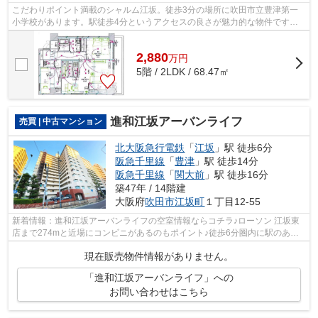
こだわりポイント満載のシャルム江坂。徒歩3分の場所に吹田市立豊津第一
小学校があります。駅徒歩4分というアクセスの良さが魅力的な物件です。
当社の経験豊富なスタッフがしっかりと...
2,880
万
円
5階 / 2LDK / 68.47㎡
進和江坂アーバンライフ
売買 | 中古マンション
北大阪急行電鉄
「
江坂
」駅 徒歩6分
阪急千里線
「
豊津
」駅 徒歩14分
阪急千里線
「
関大前
」駅 徒歩16分
築47年 / 14階建
大阪府
吹田市
江坂町
１丁目12-55
新着情報：進和江坂アーバンライフの空室情報ならコチラ♪ローソン 江坂東
店まで274mと近場にコンビニがあるのもポイント♪徒歩6分圏内に駅のある
物件です♪コストも抑えることができる中...
現在販売物件情報がありません。
「進和江坂アーバンライフ」への
お問い合わせはこちら