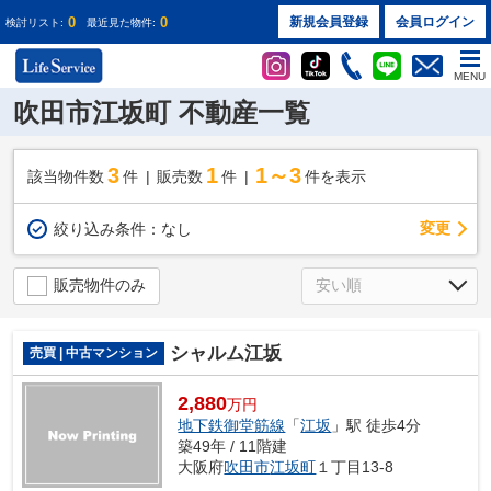
0
0
新規会員登録
会員ログイン
検討リスト:
最近見た物件:
MENU
吹田市江坂町 不動産一覧
3
1
1～3
該当物件数
件
販売数
件
件を表示
変更
絞り込み条件：
なし
販売物件のみ
シャルム江坂
売買 | 中古マンション
2,880
万円
地下鉄御堂筋線
「
江坂
」駅 徒歩4分
築49年 / 11階建
大阪府
吹田市
江坂町
１丁目13-8