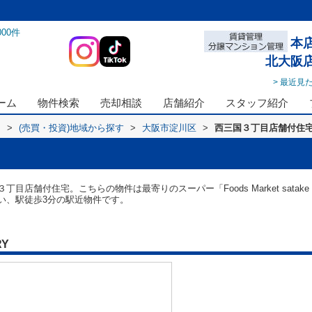
000
件
本
北大阪
> 最近見
ーム
物件検索
売却相談
店舗紹介
スタッフ紹介
ス
>
(売買・投資)地域から探す
>
大阪市淀川区
>
西三国３丁目店舗付住
店舗付住宅。こちらの物件は最寄りのスーパー「Foods Market satak
い、駅徒歩3分の駅近物件です。
RY