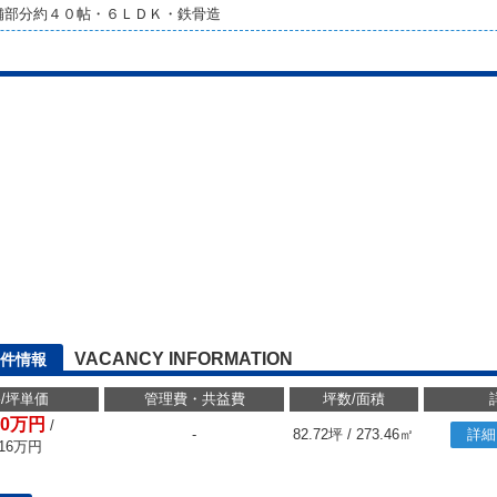
舗部分約４０帖・６ＬＤＫ・鉄骨造
VACANCY INFORMATION
件情報
/坪単価
管理費・共益費
坪数/面積
480万円
/
-
82.72坪 / 273.46㎡
詳細
16
万円