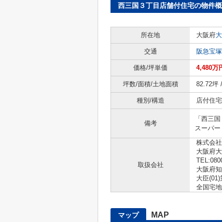
西三国３丁目店舗付住宅の物件概
所在地
大阪府
大
交通
阪急宝塚
価格/坪単価
4,480万
坪数/面積/土地面積
82.72坪 
種別/構造
店付住宅 
「西三国
備考
スーパー
株式会社
大阪府大
TEL:080
取扱会社
大阪府知
大臣(01)
全国宅地
MAP
マップ