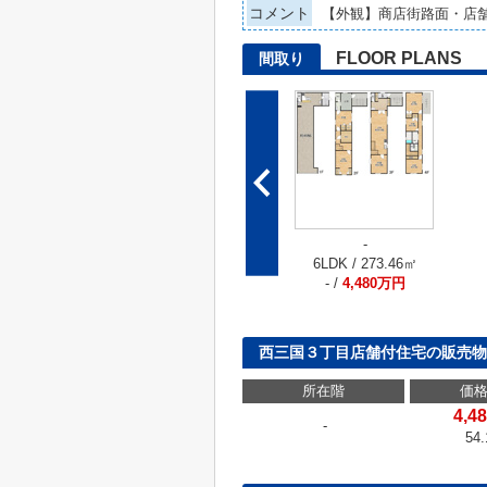
コメント
【外観】商店街路面・店
FLOOR PLANS
間取り
-
6LDK / 273.46㎡
- /
4,480万円
西三国３丁目店舗付住宅の販売物
所在階
価格
4,
-
54.