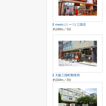
meets.(ミーツ) 三国店
約168m／3分
大阪三国町郵便局
約164m／3分