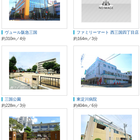
ヴュール阪急三国
ファミリーマート 西三国四丁目店
約310m／4分
約164m／3分
三国公園
東淀川病院
約228m／3分
約404m／6分