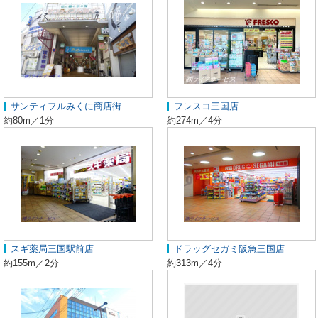
サンティフルみくに商店街
フレスコ三国店
約80m／1分
約274m／4分
スギ薬局三国駅前店
ドラッグセガミ阪急三国店
約155m／2分
約313m／4分