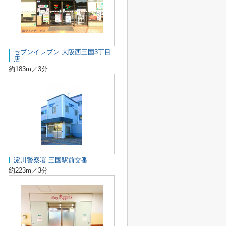
セブンイレブン 大阪西三国3丁目
店
約183m／3分
淀川警察署 三国駅前交番
約223m／3分