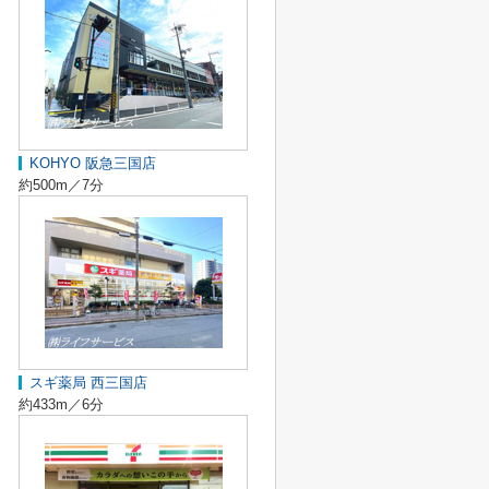
KOHYO 阪急三国店
約500m／7分
スギ薬局 西三国店
約433m／6分