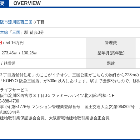
OVERVIEW
要
阪市淀川区
西三国
３丁目
本線
「
三国
」駅 徒歩3分
円
/ 54.16万円
管理費
/ 273.46㎡ / 100.28㎡
築年月(築年数)
/ 鉄骨造
階建
３丁目店舗付住宅」のここがイチオシ。三国公園がこちらの物件から228m
「KOHYO 阪急三国店」が500m以内にあります。駅まで徒歩3分なので、
ライフサービス
阪市淀川区西宮原３丁目3-3 ファミールハイツ北大阪3号棟-１F
0-888-4730
事 (5) 第51776号 マンション管理業登録番号 国土交通大臣(2)第06430
第005344号
建物取引業保証協会会員、大阪府宅地建物取引業協会正会員