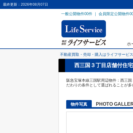
最終更新：2026年08月07日
一般公開物件
00
件 ｜ 会員限定公開物件
0
ホ
不動産買取・売却・購入はライフサービ
西三国３丁目店舗付住宅
阪急宝塚本線三国駅周辺物件：西三国３丁目
だわりの条件として選ばれることが多
PHOTO GALLE
物件写真