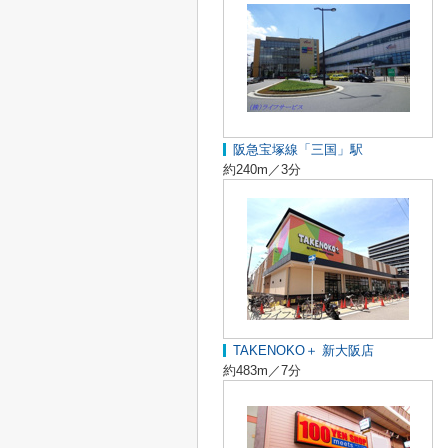
阪急宝塚線「三国」駅
約240m／3分
TAKENOKO＋ 新大阪店
約483m／7分