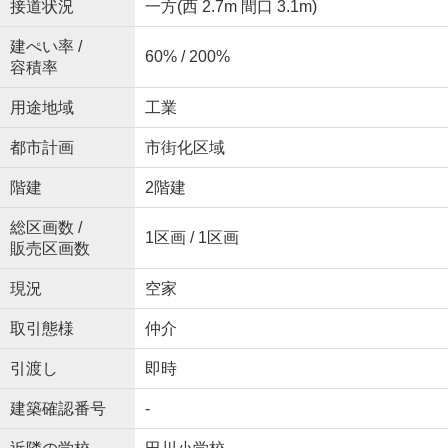
接道状況
一方(西 2.7m 間口 3.1m)
建ぺい率 /
60% / 200%
容積率
用途地域
工業
都市計画
市街化区域
階建
2階建
総区画数 /
1区画 / 1区画
販売区画数
現況
空家
取引態様
仲介
引渡し
即時
建築確認番号
-