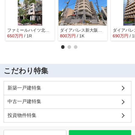
ファミールハイツ北大阪3号棟
ダイアパレス新大阪宮原
ダイアパレ
650
万
円
/ 1R
800
万
円
/ 1K
690
万
円
/ 
こだわり特集
新築一戸建特集
中古一戸建特集
投資物件特集