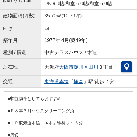
間取り / 詳細
DK 9.0帖
/
和室 6.0帖
/
和室 6.0帖
建物面積(坪数)
35.70㎡(10.79坪)
向き
西
築年月
1977年 4月(築49年)
種別 / 構造
中古テラスハウス / 木造
所在地
大阪府
大阪市淀川区
田川
３丁目
交通
東海道本線
「
塚本
」駅 徒歩15分
■収益物件としてもおすすめ
■Ｒ８年３月ハウスクリーニング済
■ＪＲ東海道本線「塚本」駅徒歩１５分
■周辺