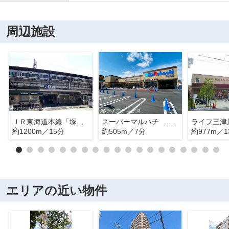
周辺施設
ＪＲ東海道本線「塚本」駅
スーパーマルハチ 田川店
ライフ三津
約1200m／15分
約505m／7分
約977m／1
エリアの近い物件