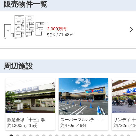
販売物件一覧
-
2,000万円
71.48㎡
5DK
周辺施設
阪急全線「十三」駅
スーパーマルハチ 田川店
サンディ 
約1200m／15分
約470m／6分
約722m／1