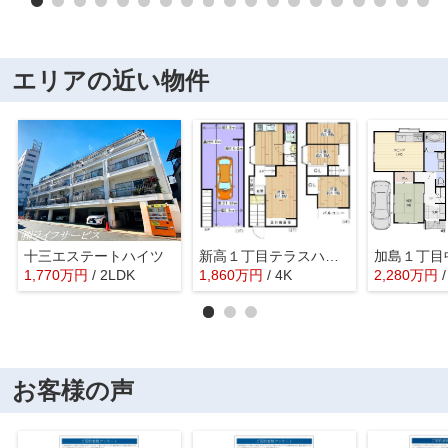
エリアの近い物件
十三エステートハイツ
新高１丁目テラスハウス
加島１丁目
1,770
万
円
/ 2LDK
1,860
万
円
/ 4K
2,280
万
円
お客様の声