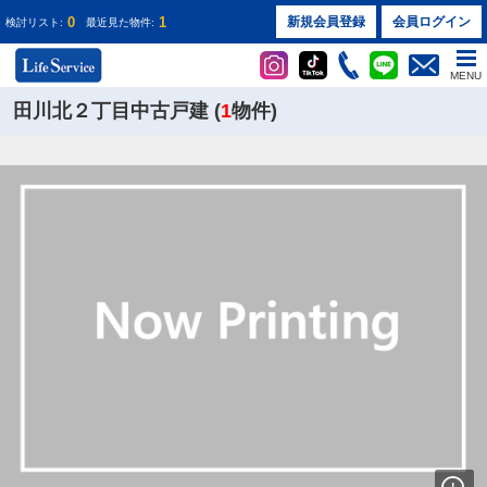
0
1
新規会員登録
会員ログイン
検討リスト:
最近見た物件:
MENU
田川北２丁目中古戸建 (
1
物件)