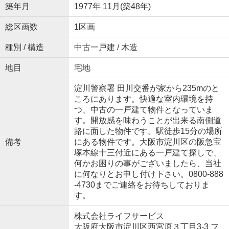
築年月
1977年 11月(築48年)
総区画数
1区画
種別 / 構造
中古一戸建 / 木造
地目
宅地
淀川警察署 田川交番が家から235mのと
ころにあります。快適な室内環境を持
つ、中古の一戸建て物件となっていま
す。開放感を味わうことが出来る南側道
路に面した物件です。駅徒歩15分の場所
備考
にある物件です。大阪市淀川区の阪急宝
塚本線十三付近にある一戸建て探しで、
何かお困りの事がございましたら、当社
に何なりとお申し付け下さい。0800-888
-4730までご連絡をお待ちしておりま
す。
株式会社ライフサービス
大阪府大阪市淀川区西宮原３丁目3-3 フ