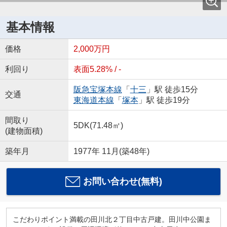
基本情報
価格
2,000万円
利回り
表面5.28% / -
阪急宝塚本線
「
十三
」駅 徒歩15分
交通
東海道本線
「
塚本
」駅 徒歩19分
間取り
5DK(71.48㎡)
(建物面積)
築年月
1977年 11月(築48年)
お問い合わせ(無料)
こだわりポイント満載の田川北２丁目中古戸建。田川中公園ま