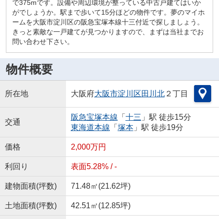
で375mです。設備や周辺環境が整っている中古戸建てはいか
がでしょうか。駅まで歩いて15分ほどの物件です。夢のマイホ
ームを大阪市淀川区の阪急宝塚本線十三付近で探しましょう。
きっと素敵な一戸建てが見つかりますので、まずは当社までお
問い合わせ下さい。
物件概要
所在地
大阪府
大阪市淀川区
田川北
２丁目
阪急宝塚本線
「
十三
」駅 徒歩15分
交通
東海道本線
「
塚本
」駅 徒歩19分
価格
2,000万円
利回り
表面5.28% / -
建物面積(坪数)
71.48㎡(21.62坪)
土地面積(坪数)
42.51㎡(12.85坪)