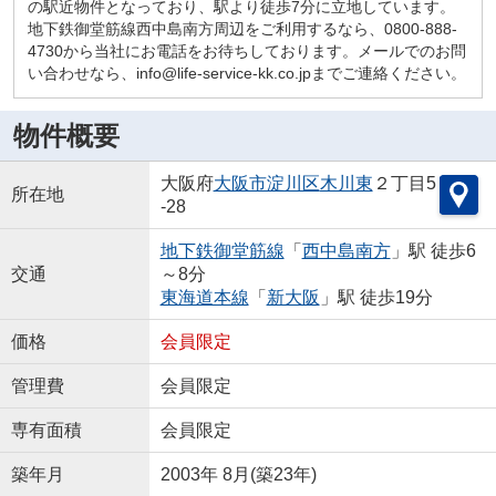
の駅近物件となっており、駅より徒歩7分に立地しています。
地下鉄御堂筋線西中島南方周辺をご利用するなら、0800-888-
4730から当社にお電話をお待ちしております。メールでのお問
い合わせなら、info@life-service-kk.co.jpまでご連絡ください。
物件概要
大阪府
大阪市淀川区
木川東
２丁目5
所在地
-28
地下鉄御堂筋線
「
西中島南方
」駅 徒歩6
交通
～8分
東海道本線
「
新大阪
」駅 徒歩19分
価格
会員限定
管理費
会員限定
専有面積
会員限定
築年月
2003年 8月(築23年)