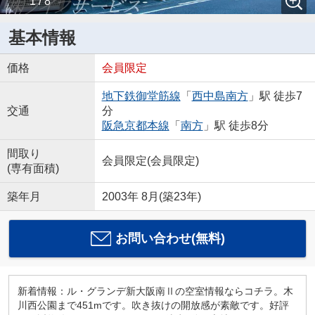
1 / 8
基本情報
価格
会員限定
地下鉄御堂筋線
「
西中島南方
」駅 徒歩7
交通
分
阪急京都本線
「
南方
」駅 徒歩8分
間取り
会員限定
(
会員限定
)
(専有面積)
築年月
2003年 8月(築23年)
お問い合わせ(無料)
新着情報：ル・グランデ新大阪南Ⅱの空室情報ならコチラ。木
川西公園まで451mです。吹き抜けの開放感が素敵です。好評