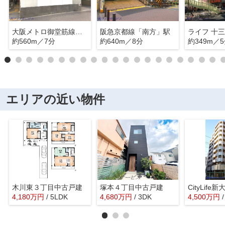
大阪メトロ御堂筋線「西中島南方」駅
阪急京都線「南方」駅
ライフ 十
約560m／7分
約640m／8分
約349m／
エリアの近い物件
木川東３丁目中古戸建
塚本４丁目中古戸建
4,180
万
円
/ 5LDK
4,680
万
円
/ 3DK
4,500
万
円