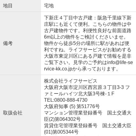
地目
宅地
下新庄４丁目中古戸建：阪急千里線下新
庄駅にも近くて便利。こちらの物件は中
古戸建物件です。利便性良好な前面道路
6m以上の物件をご検討くださいませ。
備考
物件から徒歩5分の場所に駅があれば便
利ですね。ライフサービスがお勧めする
大阪市東淀川区にある戸建て情報を是非
ご覧下さい。見学のご予約はinfo@life-se
rvice-kk.co.jpから承っております。
株式会社ライフサービス
大阪府大阪市淀川区西宮原３丁目3-3 フ
ァミールハイツ北大阪3号棟-１F
TEL:0800-888-4730
大阪府知事 (5) 第51776号
取扱会社
マンション管理業登録番号 国土交通大
臣(2)第064302号
賃貸住宅管理業登録番号 国土交通大臣
(01)第005344号