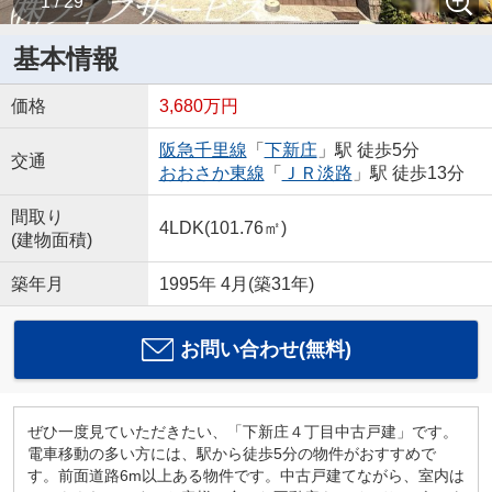
1 / 29
基本情報
価格
3,680万円
阪急千里線
「
下新庄
」駅 徒歩5分
交通
おおさか東線
「
ＪＲ淡路
」駅 徒歩13分
間取り
4LDK(101.76㎡)
(建物面積)
築年月
1995年 4月(築31年)
お問い合わせ(無料)
ぜひ一度見ていただきたい、「下新庄４丁目中古戸建」です。
電車移動の多い方には、駅から徒歩5分の物件がおすすめで
す。前面道路6m以上ある物件です。中古戸建てながら、室内は