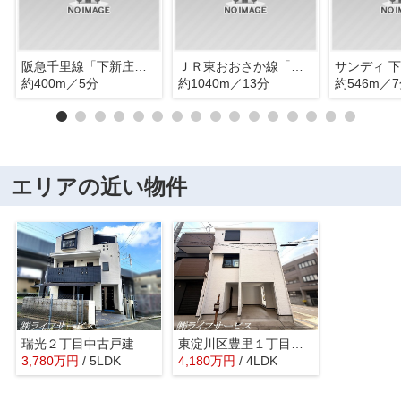
阪急千里線「下新庄」駅
ＪＲ東おおさか線「ＪＲ淡路」駅
サンディ 
約400m／5分
約1040m／13分
約546m／
エリアの近い物件
瑞光２丁目中古戸建
東淀川区豊里１丁目中古戸建
3,780
万
円
/ 5LDK
4,180
万
円
/ 4LDK