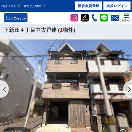
0
1
新規会員登録
会員ログイン
検討リスト:
最近見た物件:
MENU
下新庄４丁目中古戸建 (
1
物件)