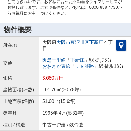
とてもきれいです。お客様に合った不動産をライフサービスが
お探し致します。ご希望条件などがあれば、0800-888-4730か
らお気軽にお申しつけください。
物件概要
大阪府
大阪市東淀川区
下新庄
４丁
所在地
目
阪急千里線
「
下新庄
」駅 徒歩5分
交通
おおさか東線
「
ＪＲ淡路
」駅 徒歩13分
価格
3,680万円
建物面積(坪数)
101.76㎡(30.78坪)
土地面積(坪数)
51.60㎡(15.6坪)
築年月
1995年 4月(築31年)
種別 / 構造
中古一戸建 / 鉄骨造