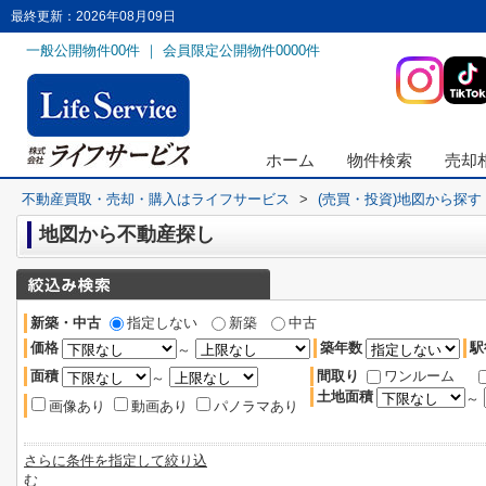
最終更新：2026年08月09日
一般公開物件
00
件 ｜ 会員限定公開物件
0000
件
ホーム
物件検索
売却
不動産買取・売却・購入はライフサービス
>
(売買・投資)地図から探す
地図から不動産探し
新築・中古
指定しない
新築
中古
価格
築年数
駅
～
面積
間取り
ワンルーム
～
土地面積
～
画像あり
動画あり
パノラマあり
さらに条件を指定して絞り込
む