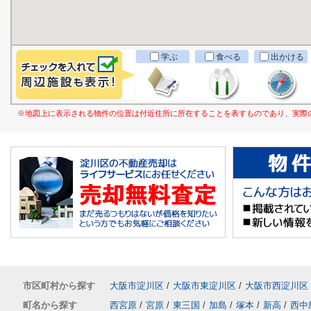
学ぶ
食べる
出かける
※地図上に表示される物件の位置は付近住所に所在することを表すものであり、実際
市区町村から探す
大阪市淀川区
/
大阪市東淀川区
/
大阪市西淀川区
町名から探す
西宮原
/
宮原
/
東三国
/
加島
/
塚本
/
新高
/
西中