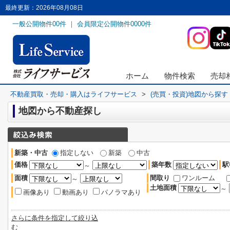
最終更新：2026年08月08日
一般公開物件
00
件 ｜ 会員限定公開物件
0000
件
ホーム
物件検索
売却
不動産買取・売却・購入はライフサービス
>
(売買・投資)地図から探す
地図から不動産探し
新築・中古
指定しない
新築
中古
価格
築年数
駅
～
面積
間取り
ワンルーム
～
土地面積
～
画像あり
動画あり
パノラマあり
さらに条件を指定して絞り込
む