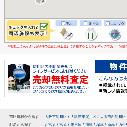
学ぶ
食べる
出かける
※地図上に表示される物件の位置は付近住所に所在することを表すものであり、実際
市区町村から探す
大阪市淀川区
/
大阪市東淀川区
/
大阪市西淀川区
町名から探す
西宮原
/
宮原
/
東三国
/
加島
/
塚本
/
新高
/
西中