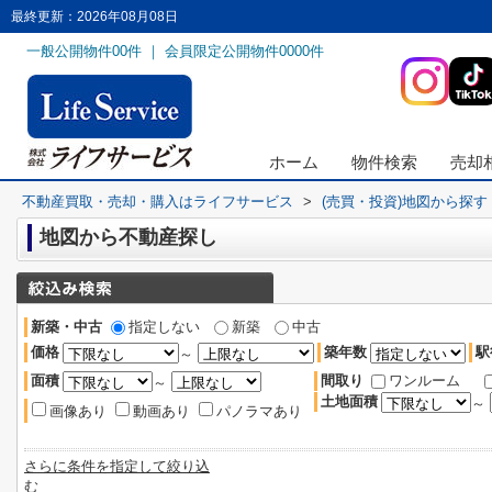
最終更新：2026年08月08日
一般公開物件
00
件 ｜ 会員限定公開物件
0000
件
ホーム
物件検索
売却
不動産買取・売却・購入はライフサービス
>
(売買・投資)地図から探す
地図から不動産探し
新築・中古
指定しない
新築
中古
価格
築年数
駅
～
面積
間取り
ワンルーム
～
土地面積
～
画像あり
動画あり
パノラマあり
さらに条件を指定して絞り込
む