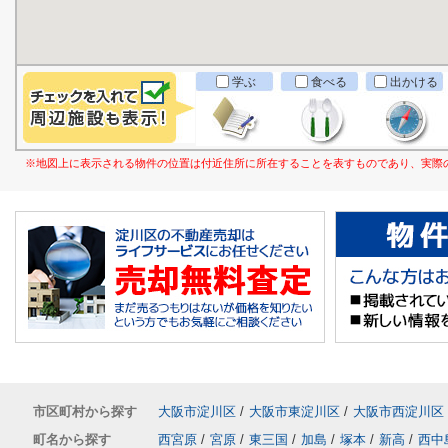
学ぶ
食べる
出かける
※地図上に表示される物件の位置は付近住所に所在することを表すものであり、実際
市区町村から探す
大阪市淀川区
/
大阪市東淀川区
/
大阪市西淀川区
町名から探す
西宮原
/
宮原
/
東三国
/
加島
/
塚本
/
新高
/
西中