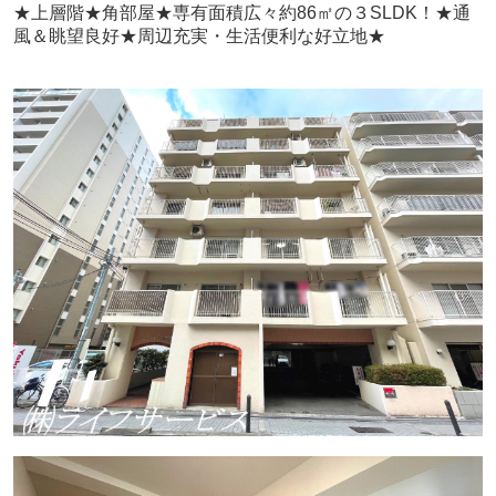
★上層階★角部屋★専有面積広々約86㎡の３SLDK！★通
風＆眺望良好★周辺充実・生活便利な好立地★