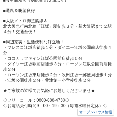
■専有面積広々約86㎡の３SLDK！
■通風＆眺望良好
■大阪メトロ御堂筋線＆
北大阪急行南北線「江坂」駅徒歩３分
・新大阪駅まで２駅
４分！交通至便！
■周辺充実・生活便利な好立地！
・フレスコ江坂店徒歩１分
・ダイエー江坂公園前店徒歩４
分
・ココカラファイン江坂公園前店徒歩５分
・ダイソー江坂駅前店徒歩３分
・ローソン江坂公園前店徒
歩２分
・ローソン江坂東店徒歩２分
・吹田江坂一郵便局徒歩１分
・江坂公園徒歩２分
・豊津第一小学校徒歩２分
★ご家族の皆様でお気軽にお越しくださいませ★
◇フリーコール：0800-888-4730◇
◇お電話受付時間9：00～19：30（毎週水曜日定休）◇
オープンハウス情報