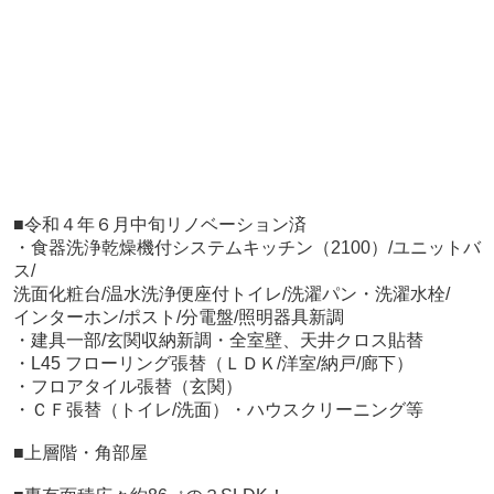
■令和４年６月中旬リノベーション済
・食器洗浄乾燥機付システムキッチン（2100）/
ユニットバ
ス/
洗面化粧台/温水洗浄便座付トイレ/
洗濯パン・洗濯水栓/
インターホン/ポスト/分電盤/
照明器具新調
・建具一部/玄関収納新調・全室壁、天井クロス貼替
・L45 フローリング張替（ＬＤＫ/洋室/納戸/廊下）
・フロアタイル張替（玄関）
・ＣＦ張替（トイレ/洗面）・ハウスクリーニング等
■上層階・角部屋