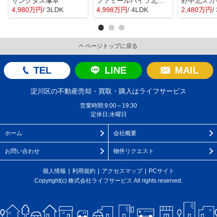
サンクタス塚本
ファミールハイツ北大阪４号棟
野中北スカ
4,980万円
/ 3LDK
4,998万円
/ 4LDK
2,480万円
/
ページトップに戻る
TEL
LINE
MAIL
淀川区の不動産売却・買取・購入はライフサービス
営業時間:9:00～19:30
定休日:水曜日
ホーム
会社概要
お問い合わせ
物件リクエスト
個人情報
利用規約
アクセスマップ
PCサイト
Copyright(c) 株式会社ライフサービス All rights reserved.