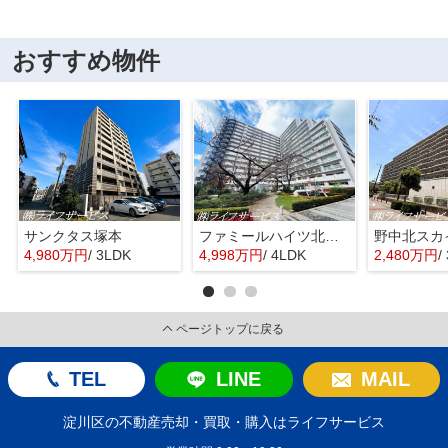
おすすめ物件
サンクタス塚本
ファミールハイツ北大阪４号棟
野中北スカ
4,980万円
/ 3LDK
4,998万円
/ 4LDK
2,480万円
/
ページトップに戻る
TEL
LINE
MAIL
淀川区の不動産売却・買取・購入はライフサービス