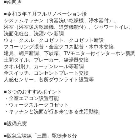
■南向き
■令和３年７月フルリノベーション済
システムキッチン（食器洗い乾燥機、浄水器付）、
浴室（浴室暖房乾燥機、追焚機能付）、シャワートイレ、
洗面化粧台、洗濯パン新調
ウォークスルークロゼット、クロゼット新設
フローリング張替・全室クロス貼替・木巾木交換
建具、網戸新調、下駄箱、TVモニター付インターホン新調
土間タイル、ブレーカー、給湯器交換
タオル掛け、カーテンレール等新調
全スイッチ、コンセントプレート交換
人感センサー、各所ダウンライト設置等
■３つのおすすめポイント
・全室エアコン設置可能
・ウォークスルークロゼット
・キッチンと洗面が行き来できる生活動線
■設備充実
■阪急宝塚線「三国」駅徒歩８分