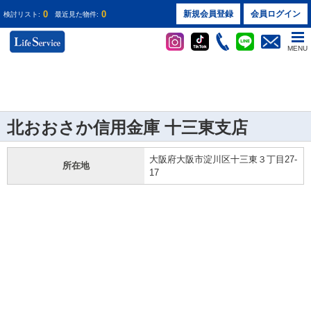
0
0
新規会員登録
会員ログイン
検討リスト:
最近見た物件:
MENU
北おおさか信用金庫 十三東支店
大阪府大阪市淀川区十三東３丁目27-
所在地
17