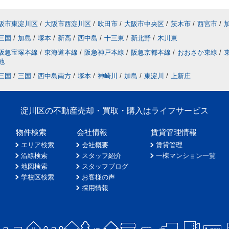
阪市東淀川区
/
大阪市西淀川区
/
吹田市
/
大阪市中央区
/
茨木市
/
西宮市
/
三国
/
加島
/
塚本
/
新高
/
西中島
/
十三東
/
新北野
/
木川東
阪急宝塚本線
/
東海道本線
/
阪急神戸本線
/
阪急京都本線
/
おおさか東線
/
地
三国
/
三国
/
西中島南方
/
塚本
/
神崎川
/
加島
/
東淀川
/
上新庄
淀川区の不動産売却・買取・購入はライフサービス
物件検索
会社情報
賃貸管理情報
エリア検索
会社概要
賃貸管理
沿線検索
スタッフ紹介
一棟マンション一覧
地図検索
スタッフブログ
学校区検索
お客様の声
採用情報