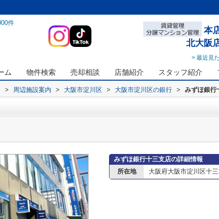
000
件
本
北大阪
> 最近見
ーム
物件検索
売却相談
店舗紹介
スタッフ紹介
ス
>
周辺施設案内
>
大阪市淀川区
>
大阪市淀川区の銀行
>
みずほ銀行
みずほ銀行十三支店の詳細情報
所在地
大阪府大阪市淀川区十三本