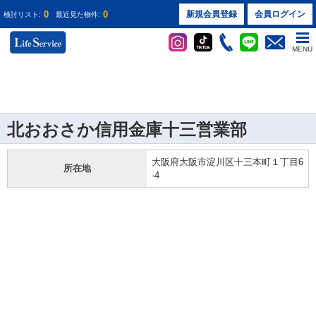
0
0
新規会員登録
会員ログイン
検討リスト:
最近見た物件:
MENU
北おおさか信用金庫十三営業部
大阪府大阪市淀川区十三本町１丁目6
所在地
-4