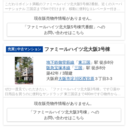
こだわりポイント満載のファミールハイツ北大阪5号棟2番館。近くのスーパ
ーナショナル 三国店まで5mで行けます。移動に便利なエレベーター付きの
物件となっています。幅広い層にお勧め...
現在販売物件情報がありません。
「ファミールハイツ北大阪5号棟弐番館」への
お問い合わせはこちら
ファミールハイツ北大阪3号棟
売買 | 中古マンション
地下鉄御堂筋線
「
東三国
」駅 徒歩8分
阪急宝塚本線
「
三国
」駅 徒歩8分
築42年 / 3階建
大阪府
大阪市淀川区
西宮原
３丁目3-3
ぜひ一度見ていただきたい、「ファミールハイツ北大阪3号棟」です◎薬や
日用品を買うのに便利なサンドラッグ 東三国店まで480mです◎物件から駅
まで徒歩8分です◎共有部分も清潔感があり...
現在販売物件情報がありません。
「ファミールハイツ北大阪3号棟」への
お問い合わせはこちら