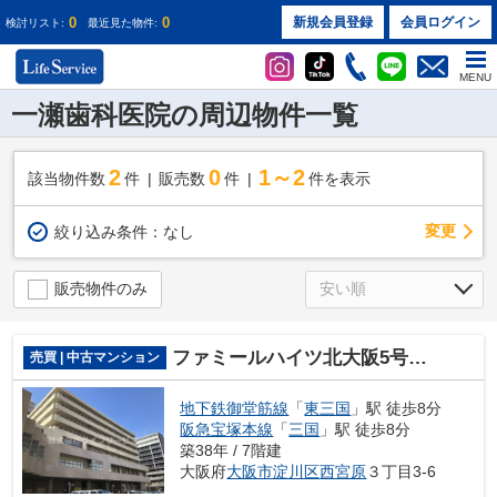
0
0
新規会員登録
会員ログイン
検討リスト:
最近見た物件:
MENU
一瀬歯科医院の周辺物件一覧
2
0
1～2
該当物件数
件
販売数
件
件を表示
変更
絞り込み条件：
なし
販売物件のみ
ファミールハイツ北大阪5号棟弐番館
売買 | 中古マンション
地下鉄御堂筋線
「
東三国
」駅 徒歩8分
阪急宝塚本線
「
三国
」駅 徒歩8分
築38年 / 7階建
大阪府
大阪市淀川区
西宮原
３丁目3-6