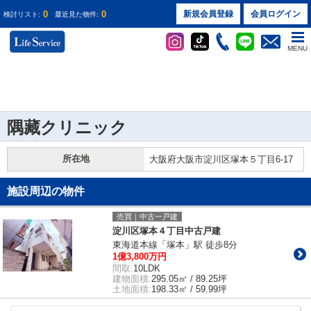
0
0
新規会員登録
会員ログイン
検討リスト:
最近見た物件:
MENU
隅藏クリニック
所在地
大阪府大阪市淀川区塚本５丁目6-17
施設周辺の物件
売買｜中古一戸建
淀川区塚本４丁目中古戸建
東海道本線「塚本」駅 徒歩8分
1億3,800万円
間取:
10LDK
建物面積:
295.05㎡ / 89.25坪
土地面積:
198.33㎡ / 59.99坪