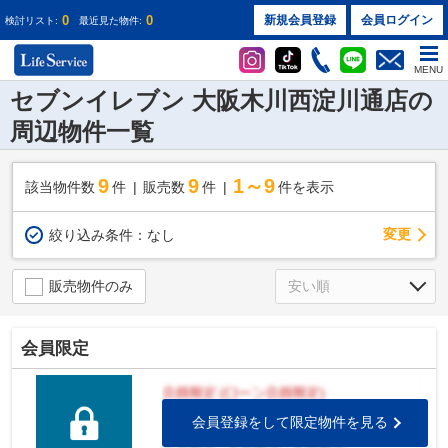
0
0
新規会員登録
会員ログイン
検討リスト:
最近見た物件:
MENU
セブンイレブン 大阪木川西淀川通店の
周辺物件一覧
9
9
1～9
該当物件数
件
販売数
件
件を表示
変更
絞り込み条件：
なし
販売物件のみ
会員限定
会員登録をして限定物件を見る