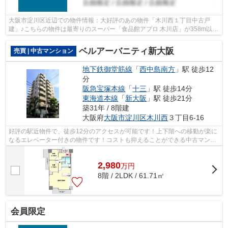
大阪市淀川区近辺での物件情報：大好評のあの物件「木川西１丁目中古戸
建」♪こちらの物件は最寄りのスーパー「食品館アプロ 木川店」が358m以内
にあります♪木川西公園が物件から418mの...
ベルアーバニティ新大阪
売買 | 中古マンション
地下鉄御堂筋線
「
西中島南方
」駅 徒歩12
分
阪急宝塚本線
「
十三
」駅 徒歩14分
東海道本線
「
新大阪
」駅 徒歩21分
築31年 / 8階建
大阪府
大阪市淀川区
木川西
３丁目6-16
好評の駅近物件で、徒歩12分のアクセスが可能です！上下階への移動が楽に
なるエレベーター付きの物件です！コストも抑えることができる中古マンシ
ョンはオススメです！ライフサービス...
2,980
万
円
8階 / 2LDK / 61.71㎡
会員限定