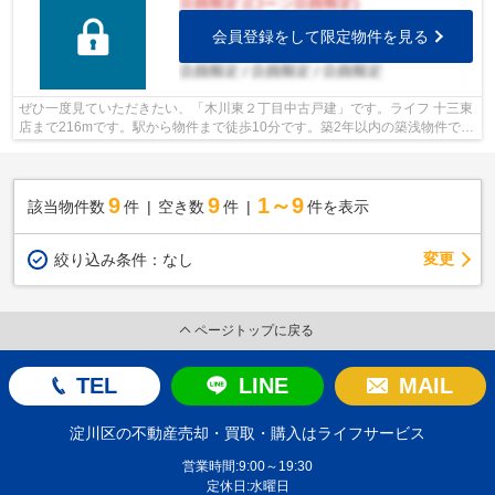
会員登録をして限定物件を見る
ぜひ一度見ていただきたい、「木川東２丁目中古戸建」です。ライフ 十三東
店まで216mです。駅から物件まで徒歩10分です。築2年以内の築浅物件で
す。不動産購入で失敗しないように、豊...
9
9
1～9
該当物件数
件
空き数
件
件を表示
変更
絞り込み条件：
なし
ページトップに戻る
TEL
LINE
MAIL
淀川区の不動産売却・買取・購入はライフサービス
営業時間:9:00～19:30
定休日:水曜日