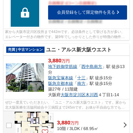
会員登録をして限定物件を見る
家から大阪市淀川区役所まで442mです。必須条件として挙げる方が多い、
エレベーター付きの物件です。築9年でしっかりとした作りが特徴の物件で
す。駅まで歩いて行くことのできる、駅徒...
ユニ・アルス新大阪ウエスト
売買 | 中古マンション
3,880
万円
地下鉄御堂筋線
「
西中島南方
」駅 徒歩13
分
阪急宝塚本線
「
十三
」駅 徒歩15分
阪急京都本線
「
南方
」駅 徒歩15分
築27年 / 11階建
大阪府
大阪市淀川区
木川西
４丁目1-14
ぜひ一度見ていただきたい、「ユニ・アルス新大阪ウエスト」です。家から
北大阪医療生活協同組合十三病院まで245mです。お体が不自由な方でも、
エレベーター付きの物件なので昇り降り...
3,880
万
円
10階 / 3LDK / 68.95㎡