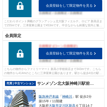
会員登録をして限定物件を見る
こだわりポイント満載のグランアッシュ北大阪フィエルテ。ロピア 新高店ま
で255mです。三津屋東公園まで453mです。中古ながらも綺麗な室内と魅力
的な住環境のマンションです。不動産を...
会員限定
会員登録をして限定物件を見る
こちらの物件からファミリーマート 新高小学校前店まで343mです。こちら
の物件から414mのところに三津屋東公園があります。駅から徒歩4分の駅近
物件です。
サンメゾン北大阪神崎川駅前ザ・ゲート
売買 | 中古マンション
阪急神戸本線
「
神崎川
」駅 徒歩2分
築15年 / 11階建
大阪府
大阪市淀川区
新高
６丁目14-7