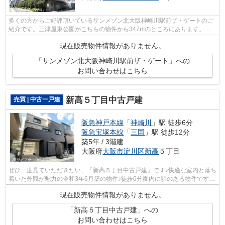
多くの方からご好評頂いているサンメゾン北大阪神崎川駅前ザ・ゲートのご
紹介です。三津屋東公園がこちらの物件から347mのところにあります。こ
ちらの物件から153mのところに淀川警察...
現在販売物件情報がありません。
「サンメゾン北大阪神崎川駅前ザ・ゲート」への
お問い合わせはこちら
新高５丁目中古戸建
売買 | 中古一戸建
阪急神戸本線
「
神崎川
」駅 徒歩6分
阪急宝塚本線
「
三国
」駅 徒歩12分
築5年 / 3階建
大阪府
大阪市淀川区
新高
５丁目
ぜひ一度見ていただきたい、「新高５丁目中古戸建」です♪快適な室内と落ち
着いた外観が魅力の令和3年6月築の物件♪徒歩6分圏内に駅のある物件です♪
日当たりを重視している方に適した南...
現在販売物件情報がありません。
「新高５丁目中古戸建」への
お問い合わせはこちら