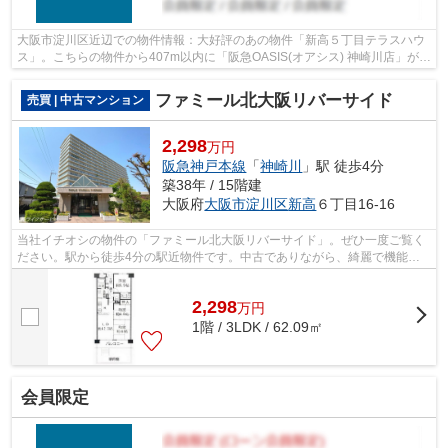
大阪市淀川区近辺での物件情報：大好評のあの物件「新高５丁目テラスハウ
ス」。こちらの物件から407m以内に「阪急OASIS(オアシス) 神崎川店」があ
ります。淀川新高郵便局まで280mです...
ファミール北大阪リバーサイド
売買 | 中古マンション
2,298
万円
阪急神戸本線
「
神崎川
」駅 徒歩4分
築38年 / 15階建
大阪府
大阪市淀川区
新高
６丁目16-16
当社イチオシの物件の「ファミール北大阪リバーサイド」。ぜひ一度ご覧く
ださい。駅から徒歩4分の駅近物件です。中古でありながら、綺麗で機能的
な設備のあるマンションです。大阪市淀...
2,298
万
円
1階 / 3LDK / 62.09㎡
会員限定