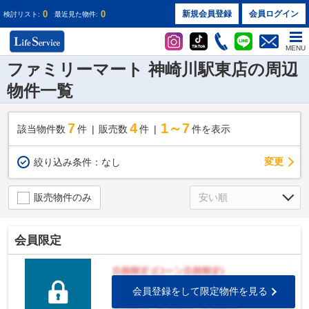
0
0
新規会員登録
会員ログイン
検討リスト:
最近見た物件:
MENU
ファミリーマート 神崎川駅東店の周辺
物件一覧
7
4
1～7
該当物件数
件
販売数
件
件を表示
変更
絞り込み条件：
なし
販売物件のみ
会員限定
会員登録をして限定物件を見る