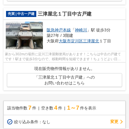
三津屋北１丁目中古戸建
売買 | 中古一戸建
阪急神戸本線
「
神崎川
」駅 徒歩3分
築27年 / 3階建
大阪府
大阪市淀川区
三津屋北
１丁目
家から302mの場所に淀川三津屋郵便局があります！こちらは中古の戸建て
です！駅まで徒歩3分なので、移動時間を短縮できます！ちょうどよい日当
たりなのが東南側道路に面する物件です！...
現在販売物件情報がありません。
「三津屋北１丁目中古戸建」への
お問い合わせはこちら
7
4
1～7
該当物件数
件
空き数
件
件を表示
変更
絞り込み条件：
なし