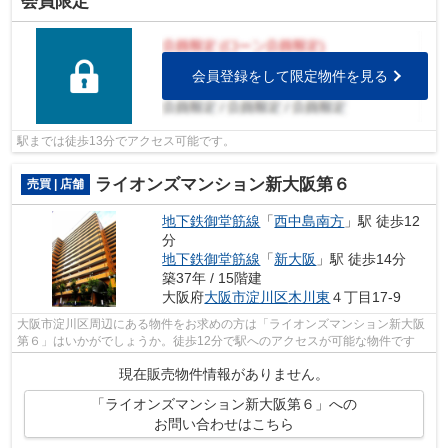
会員限定
会員登録をして限定物件を見る
駅までは徒歩13分でアクセス可能です。
ライオンズマンション新大阪第６
売買 | 店舗
地下鉄御堂筋線
「
西中島南方
」駅 徒歩12
分
地下鉄御堂筋線
「
新大阪
」駅 徒歩14分
築37年 / 15階建
大阪府
大阪市淀川区
木川東
４丁目17-9
大阪市淀川区周辺にある物件をお求めの方は「ライオンズマンション新大阪
第６」はいかがでしょうか。徒歩12分で駅へのアクセスが可能な物件です
現在販売物件情報がありません。
「ライオンズマンション新大阪第６」への
お問い合わせはこちら