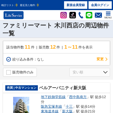
0
0
新規会員登録
会員ログイン
検討リスト:
最近見た物件:
MENU
ファミリーマート 木川西店の周辺物件
一覧
11
12
1～11
該当物件数
件
販売数
件
件を表示
変更
絞り込み条件：
なし
販売物件のみ
ベルアーバニティ新大阪
売買 | 中古マンション
地下鉄御堂筋線
「
西中島南方
」駅 徒歩12
分
阪急宝塚本線
「
十三
」駅 徒歩14分
東海道本線
「
新大阪
」駅 徒歩21分