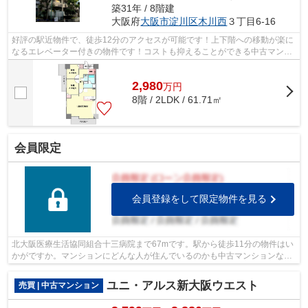
築31年 / 8階建
大阪府
大阪市淀川区
木川西
３丁目6-16
好評の駅近物件で、徒歩12分のアクセスが可能です！上下階への移動が楽に
なるエレベーター付きの物件です！コストも抑えることができる中古マンシ
ョンはオススメです！ライフサービス...
2,980
万
円
8階 / 2LDK / 61.71㎡
会員限定
会員登録をして限定物件を見る
北大阪医療生活協同組合十三病院まで67mです。駅から徒歩11分の物件はい
かがですか。マンションにどんな人が住んでいるのかも中古マンションなら
事前に知れます。エレベーター付きの物...
ユニ・アルス新大阪ウエスト
売買 | 中古マンション