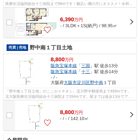
医療生活協同組合十三病院まで98mです！幅広い層の方にオススメ！令和8
年7月築の室内も広々とした物件で来客応...
6,390
万
円
- / 3LDK＋1S(納戸) / 98.95㎡
野中南１丁目土地
売買 | 売地
8,800
万円
阪急宝塚本線
「
三国
」駅 徒歩13分
阪急宝塚本線
「
十三
」駅 徒歩14分
- / -
大阪府
大阪市淀川区
野中南
１丁目
「野中南１丁目土地」のここがイチオシ。淀川野中郵便局まで469mです。
北大阪医療生活協同組合十三病院まで284mです。駅までは徒歩13分でアク
セス可能です。知識豊富なスタッフが揃っ...
8,800
万
円
- / - / 142.10㎡