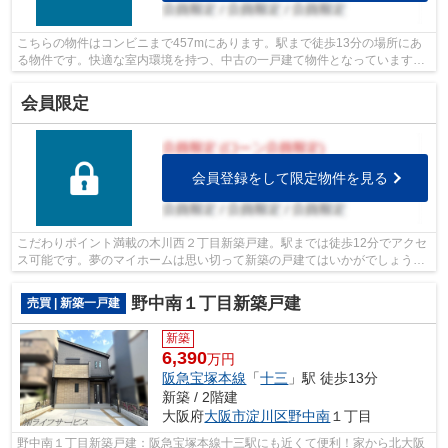
こちらの物件はコンビニまで457mにあります。駅まで徒歩13分の場所にあ
る物件です。快適な室内環境を持つ、中古の一戸建て物件となっています。
大阪市淀川区より、好条件の戸建てを数...
会員限定
会員登録をして限定物件を見る
こだわりポイント満載の木川西２丁目新築戸建。駅までは徒歩12分でアクセ
ス可能です。夢のマイホームは思い切って新築の戸建てはいかがでしょう
か。南側の道路に面している物件です。...
野中南１丁目新築戸建
売買 | 新築一戸建
新築
6,390
万円
阪急宝塚本線
「
十三
」駅 徒歩13分
新築 / 2階建
大阪府
大阪市淀川区
野中南
１丁目
野中南１丁目新築戸建：阪急宝塚本線十三駅にも近くて便利！家から北大阪