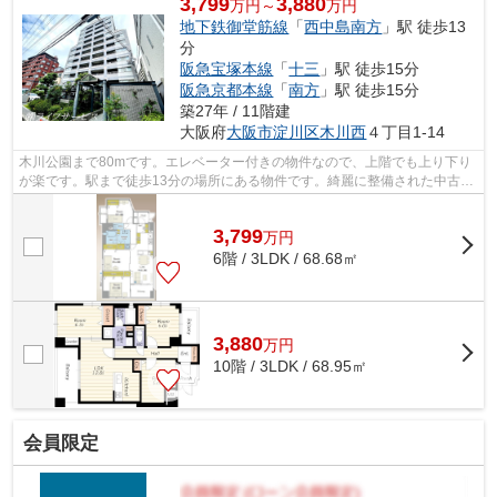
3,799
3,880
万円～
万円
地下鉄御堂筋線
「
西中島南方
」駅 徒歩13
分
阪急宝塚本線
「
十三
」駅 徒歩15分
阪急京都本線
「
南方
」駅 徒歩15分
築27年 / 11階建
大阪府
大阪市淀川区
木川西
４丁目1-14
木川公園まで80mです。エレベーター付きの物件なので、上階でも上り下り
が楽です。駅まで徒歩13分の場所にある物件です。綺麗に整備された中古マ
ンションで清潔感を感じます。大阪市淀...
3,799
万
円
6階 / 3LDK / 68.68㎡
3,880
万
円
10階 / 3LDK / 68.95㎡
会員限定