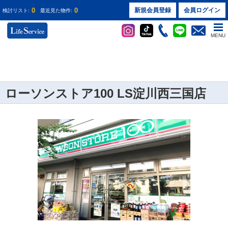
0
0
新規会員登録
会員ログイン
検討リスト:
最近見た物件:
MENU
ローソンストア100 LS淀川西三国店