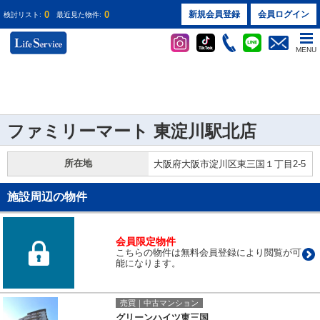
0
0
新規会員登録
会員ログイン
検討リスト:
最近見た物件:
MENU
ファミリーマート 東淀川駅北店
所在地
大阪府大阪市淀川区東三国１丁目2-5
施設周辺の物件
会員限定物件
こちらの物件は無料会員登録により閲覧が可
能になります。
売買｜中古マンション
グリーンハイツ東三国