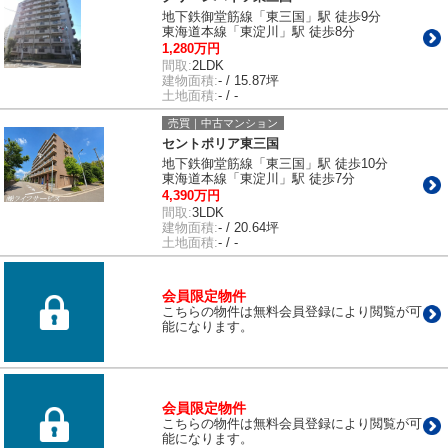
地下鉄御堂筋線「東三国」駅 徒歩9分
東海道本線「東淀川」駅 徒歩8分
1,280万円
間取:
2LDK
建物面積:
- / 15.87坪
土地面積:
- / -
売買｜中古マンション
セントポリア東三国
地下鉄御堂筋線「東三国」駅 徒歩10分
東海道本線「東淀川」駅 徒歩7分
4,390万円
間取:
3LDK
建物面積:
- / 20.64坪
土地面積:
- / -
会員限定物件
こちらの物件は無料会員登録により閲覧が可
能になります。
会員限定物件
こちらの物件は無料会員登録により閲覧が可
能になります。