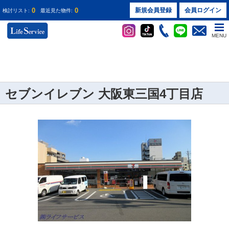
0
0
新規会員登録
会員ログイン
検討リスト:
最近見た物件:
MENU
セブンイレブン 大阪東三国4丁目店