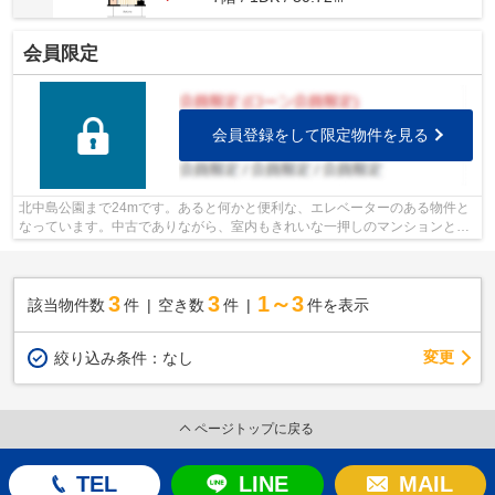
会員限定
会員登録をして限定物件を見る
北中島公園まで24mです。あると何かと便利な、エレベーターのある物件と
なっています。中古でありながら、室内もきれいな一押しのマンションとな
っています。駅徒歩8分の物件です。不...
3
3
1～3
該当物件数
件
空き数
件
件を表示
変更
絞り込み条件：
なし
ページトップに戻る
TEL
LINE
MAIL