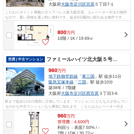
大阪府
大阪市淀川区
宮原
５丁目7-1
こだわりポイント満載のダイアパレス新大阪宮原。エレベーター付きの物件
なので、重い荷物を運ぶ時に便利です。徒歩6分圏内に駅のある物件です。
築22年の中古マンションです。住民から...
800
万
円
10階 / 1K / 19.69㎡
ファミールハイツ北大阪５号棟弐番館
売買 | 中古マンション
960
万円
地下鉄御堂筋線
「
東三国
」駅 徒歩11分
阪急宝塚本線
「
三国
」駅 徒歩10分
築38年 / 7階建
大阪府
大阪市淀川区
西宮原
３丁目3-6
駅まで徒歩11分の場所に立地しています。マンションにどんな人が住んでい
るのかも中古マンションなら事前に知れます。こちらはエレベーター付きの
物件です。地下鉄御堂筋線東三国近く...
960
万
円
管理費：4,600円
利回り：表面7.50% / -
7階 / 1DK / 30.72㎡