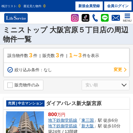
0
0
新規会員登録
会員ログイン
検討リスト:
最近見た物件:
MENU
ミニストップ 大阪宮原５丁目店の周辺
物件一覧
3
3
1～3
該当物件数
件
販売数
件
件を表示
変更
絞り込み条件：
なし
販売物件のみ
ダイアパレス新大阪宮原
売買 | 中古マンション
800
万円
地下鉄御堂筋線
「
東三国
」駅 徒歩6分
地下鉄御堂筋線
「
新大阪
」駅 徒歩10分
築24年 / 13階建