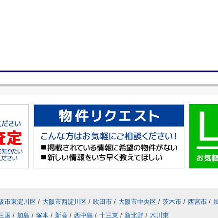
阪市東淀川区
/
大阪市西淀川区
/
吹田市
/
大阪市中央区
/
茨木市
/
西宮市
/
三国
/
加島
/
塚本
/
新高
/
西中島
/
十三東
/
新北野
/
木川東