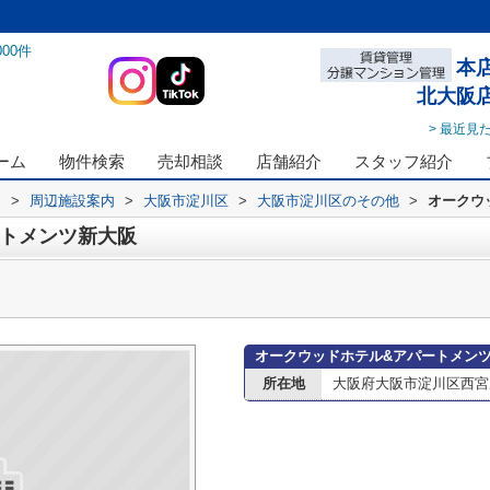
000
件
本
北大阪
> 最近見
ーム
物件検索
売却相談
店舗紹介
スタッフ紹介
ス
>
周辺施設案内
>
大阪市淀川区
>
大阪市淀川区のその他
>
オークウ
ートメンツ新大阪
オークウッドホテル&アパートメン
所在地
大阪府大阪市淀川区西宮原