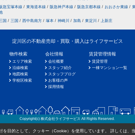
阪急宝塚本線
/
東海道本線
/
阪急神戸本線
/
阪急京都本線
/
おおさか東線
/
地
三国
/
三国
/
西中島南方
/
塚本
/
神崎川
/
加島
/
東淀川
/
上新庄
淀川区の不動産売却・買取・購入はライフサービス
物件検索
会社情報
賃貸管理情報
エリア検索
会社概要
賃貸管理
沿線検索
スタッフ紹介
一棟マンション一覧
地図検索
スタッフブログ
学校区検索
お客様の声
採用情報
Copyright(c) 株式会社ライフサービス All Rights Reserved.
を目的として、クッキー（Cookie）を使用しています。
詳しくは、