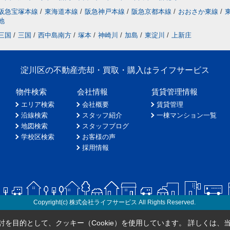
阪急宝塚本線
/
東海道本線
/
阪急神戸本線
/
阪急京都本線
/
おおさか東線
/
地
三国
/
三国
/
西中島南方
/
塚本
/
神崎川
/
加島
/
東淀川
/
上新庄
淀川区の不動産売却・買取・購入はライフサービス
物件検索
会社情報
賃貸管理情報
エリア検索
会社概要
賃貸管理
沿線検索
スタッフ紹介
一棟マンション一覧
地図検索
スタッフブログ
学校区検索
お客様の声
採用情報
Copyright(c) 株式会社ライフサービス All Rights Reserved.
を目的として、クッキー（Cookie）を使用しています。
詳しくは、