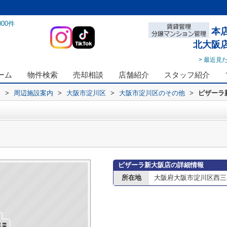
000
件
本
北大阪
> 最近見
ーム
物件検索
売却相談
店舗紹介
スタッフ紹介
ス
>
周辺施設案内
>
大阪市淀川区
>
大阪市淀川区のその他
>
ピザーラ
ピザーラ新大阪店の詳細情報
所在地
大阪府大阪市淀川区西三国