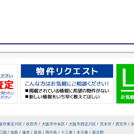
阪市東淀川区
/
吹田市
/
大阪市中央区
/
大阪市西淀川区
/
茨木市
/
西宮市
/
三国
/
加島
/
塚本
/
新高
/
西中島
/
十三東
/
木川東
/
新北野