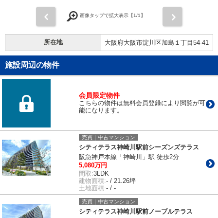
前
次
画像タップで拡大表示【
1
/1】
所在地
大阪府大阪市淀川区加島１丁目54-41
施設周辺の物件
会員限定物件
こちらの物件は無料会員登録により閲覧が可
能になります。
売買｜中古マンション
シティテラス神崎川駅前シーズンズテラス
阪急神戸本線「神崎川」駅 徒歩2分
5,080万円
間取:
3LDK
建物面積:
- / 21.26坪
土地面積:
- / -
売買｜中古マンション
シティテラス神崎川駅前ノーブルテラス