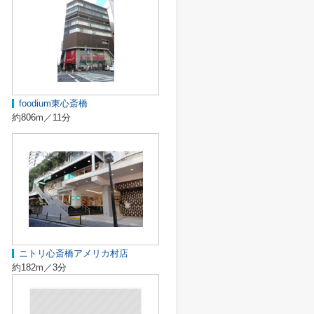
foodium東心斎橋
約806m／11分
ニトリ心斎橋アメリカ村店
約182m／3分