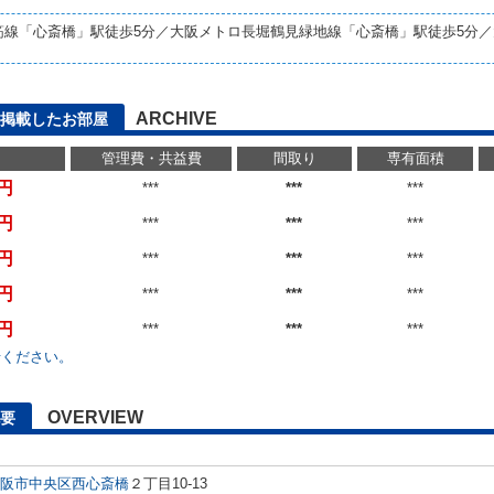
筋線「心斎橋」駅徒歩5分／大阪メトロ長堀鶴見緑地線「心斎橋」駅徒歩5分
ARCHIVE
に掲載したお部屋
管理費・共益費
間取り
専有面積
万円
***
***
***
万円
***
***
***
万円
***
***
***
万円
***
***
***
万円
***
***
***
せください。
OVERVIEW
要
阪市中央区
西心斎橋
２丁目10-13