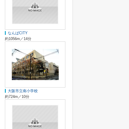
なんばCITY
約1056m／14分
大阪市立南小学校
約724m／10分