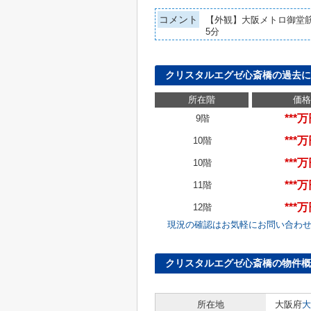
コメント
【外観】大阪メトロ御堂
5分
クリスタルエグゼ心斎橋の過去
所在階
価格
***
9階
***
10階
***
10階
***
11階
***
12階
現況の確認はお気軽にお問い合わ
クリスタルエグゼ心斎橋の物件概
所在地
大阪府
大