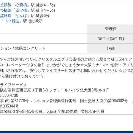
堂筋線
「
心斎橋
」駅 徒歩4～5分
つ橋線
「
四ツ橋
」駅 徒歩4～5分
堂筋線
「
なんば
」駅 徒歩6分
「
ＪＲ難波
」駅 徒歩6分
管理費
築年月(築年数)
ション / 鉄筋コンクリート
階建
からご好評頂いているクリスタルエグゼ心斎橋のご紹介☆駅まで徒歩5分でア
のエレベーター付きの物件はいかがでしょうか☆大阪ミナミの中心街・アメ
用される方は、安心してライフサービスまでお問い合わせください☆お悩みやご質問などは
.jpから受け付けております☆
ライフサービス
阪市淀川区西宮原３丁目3-3 ファミールハイツ北大阪3号棟-１F
0-888-4730
事 (5) 第51776号 マンション管理業登録番号 国土交通大臣(2)第06430
第005344号
建物取引業保証協会会員、大阪府宅地建物取引業協会正会員