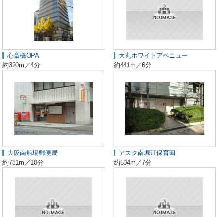
心斎橋OPA
大丸ホワイトアベニュー
約320m／4分
約441m／6分
大阪南船場郵便局
アスク南堀江保育園
約731m／10分
約504m／7分