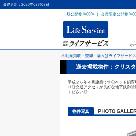
最終更新：2026年08月08日
一般公開物件
00
件 ｜ 会員限定公開物件
0
ホ
不動産買取・売却・購入はライフサービ
過去掲載物件：クリスタ
平成２６年４月建築です◎ペット飼育
り◎交通アクセスが良好な地下鉄御堂
ください◎
PHOTO GALLE
物件写真