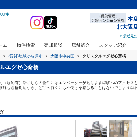
000
件
本
北大阪
> 最近見
ーム
物件検索
売却相談
店舗紹介
スタッフ紹介
ス
>
(賃貸)地域から探す
>
大阪市中央区
>
クリスタルエグゼ心斎橋
ルエグゼ心斎橋
可（規約有）◎こちらの物件にはエレベーターがあります◎駅へのアクセスも
筋線心斎橋周辺なら、どこへ行くにも不便さを感じることはないでしょう◎
RY