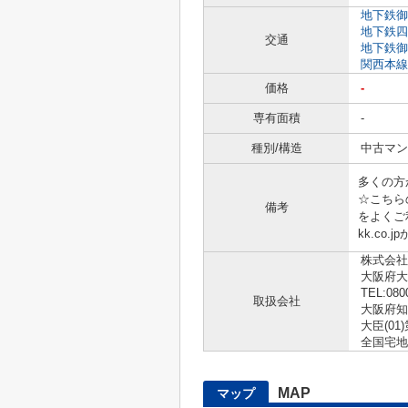
地下鉄御
地下鉄四
交通
地下鉄御
関西本線
価格
-
専有面積
-
種別/構造
中古マン
多くの方
☆こちら
備考
をよくご利
kk.co
株式会社
大阪府大
TEL:080
取扱会社
大阪府知
大臣(01)
全国宅地
MAP
マップ