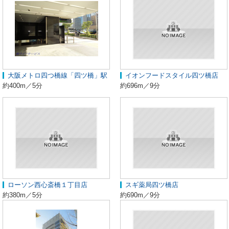
大阪メトロ四つ橋線「四ツ橋」駅
イオンフードスタイル四ツ橋店
約400m／5分
約696m／9分
ローソン西心斎橋１丁目店
スギ薬局四ツ橋店
約380m／5分
約690m／9分