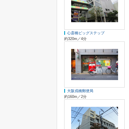
心斎橋ビッグステップ
約320m／4分
大阪戎橋郵便局
約160m／2分