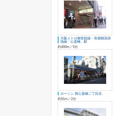
大阪メトロ御堂筋線・長堀鶴見緑
地線「心斎橋」駅
約400m／5分
ローソン 西心斎橋二丁目店
約91m／2分