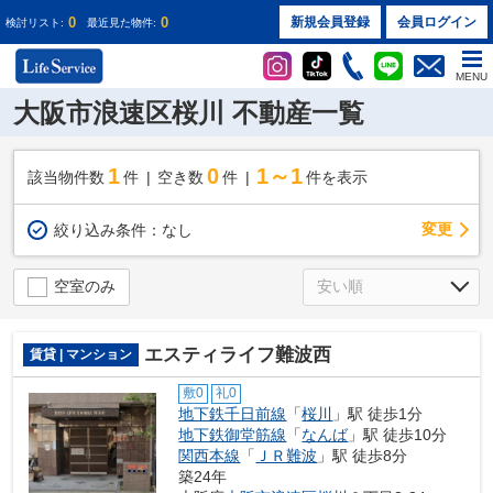
0
0
新規会員登録
会員ログイン
検討リスト:
最近見た物件:
MENU
大阪市浪速区桜川 不動産一覧
1
0
1～1
該当物件数
件
空き数
件
件を表示
変更
絞り込み条件：
なし
空室のみ
エスティライフ難波西
賃貸 | マンション
敷0
礼0
地下鉄千日前線
「
桜川
」駅 徒歩1分
地下鉄御堂筋線
「
なんば
」駅 徒歩10分
関西本線
「
ＪＲ難波
」駅 徒歩8分
築24年