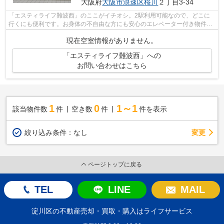
大阪府
大阪市浪速区
桜川
２丁目3-34
「エスティライフ難波西」のここがイチオシ。2駅利用可能なので、どこに
行くにも便利です。お身体の不自由な方にも安心のエレベーター付き物件と
なっています。設備が充実したマンショ...
現在空室情報がありません。
「エスティライフ難波西」への
お問い合わせはこちら
1
0
1～1
該当物件数
件
空き数
件
件を表示
変更
絞り込み条件：
なし
ページトップに戻る
TEL
LINE
MAIL
淀川区の不動産売却・買取・購入はライフサービス