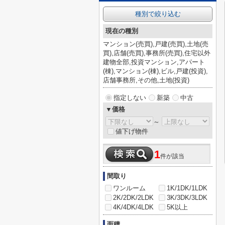
種別で絞り込む
現在の種別
マンション(売買),戸建(売買),土地(売
買),店舗(売買),事務所(売買),住宅以外
建物全部,投資マンション,アパート
(棟),マンション(棟),ビル,戸建(投資),
店舗事務所,その他,土地(投資)
指定しない
新築
中古
▼価格
～
値下げ物件
1
件が該当
間取り
ワンルーム
1K/1DK/1LDK
2K/2DK/2LDK
3K/3DK/3LDK
4K/4DK/4LDK
5K以上
面積