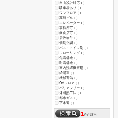
自由設計対応
(-)
駐車場あり
(-)
ワンフロア
(-)
高層ビル
(-)
エレベーター
(-)
事務所可
(-)
飲食店可
(-)
居抜物件
(-)
個別空調
(-)
バス・トイレ別
(-)
フローリング
(-)
免震構造
(-)
耐震構造
(-)
室内洗濯機置場
(-)
給湯室
(-)
機械警備
(-)
OAフロア
(-)
バリアフリー
(-)
外断熱工法
(-)
都市ガス
(-)
下水道
(-)
1
件が該当