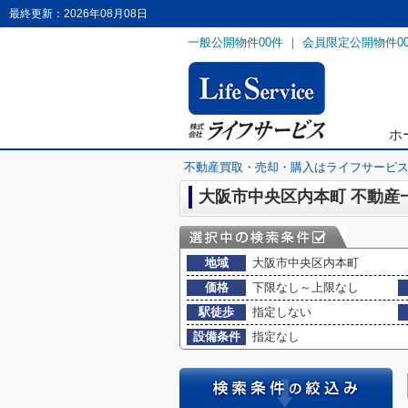
最終更新：2026年08月08日
一般公開物件
00
件 ｜ 会員限定公開物件
0
ホ
不動産買取・売却・購入はライフサービ
大阪市中央区内本町 不動産
地域
大阪市中央区内本町
価格
下限なし～上限なし
駅徒歩
指定しない
設備条件
指定なし