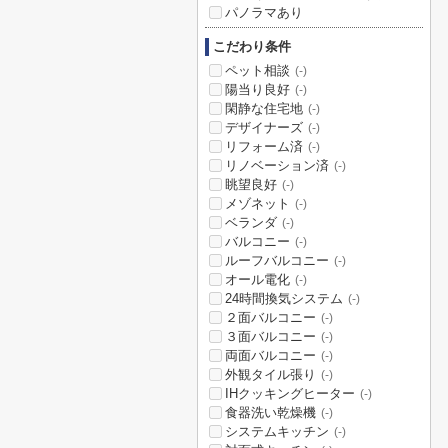
パノラマあり
こだわり条件
ペット相談
(-)
陽当り良好
(-)
閑静な住宅地
(-)
デザイナーズ
(-)
リフォーム済
(-)
リノベーション済
(-)
眺望良好
(-)
メゾネット
(-)
ベランダ
(-)
バルコニー
(-)
ルーフバルコニー
(-)
オール電化
(-)
24時間換気システム
(-)
２面バルコニー
(-)
３面バルコニー
(-)
両面バルコニー
(-)
外観タイル張り
(-)
IHクッキングヒーター
(-)
食器洗い乾燥機
(-)
システムキッチン
(-)