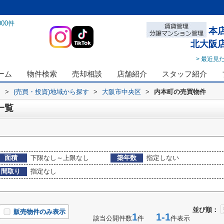
000
件
本
北大阪
> 最近見
ーム
物件検索
売却相談
店舗紹介
スタッフ紹介
ス
>
(売買・投資)地域から探す
>
大阪市中央区
>
内本町の売買物件
一覧
面積
下限なし～上限なし
築年数
指定しない
間取り
指定なし
並び順：
販売物件のみ表示
1
1-1
該当公開件数
件
件表示