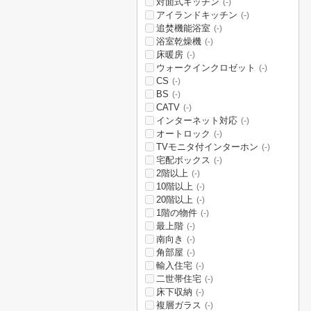
対面式キッチン
(-)
アイランドキッチン
(-)
追焚機能浴室
(-)
浴室乾燥機
(-)
床暖房
(-)
ウォークインクロゼット
(-)
CS
(-)
BS
(-)
CATV
(-)
インターネット対応
(-)
オートロック
(-)
TVモニタ付インターホン
(-)
宅配ボックス
(-)
2階以上
(-)
10階以上
(-)
20階以上
(-)
1階の物件
(-)
最上階
(-)
南向き
(-)
角部屋
(-)
輸入住宅
(-)
二世帯住宅
(-)
床下収納
(-)
複層ガラス
(-)