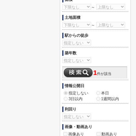
～
土地面積
～
駅からの徒歩
築年数
1
件が該当
情報公開日
指定しない
本日
3日以内
1週間以内
利回り
画像・動画あり
画像あり
動画あり