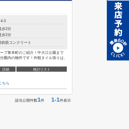
4-3
徒歩2分
徒歩2分
骨鉄筋コンクリート
ープ東本町のご紹介！中大江公園まで
2分圏内の物件です！外観タイル張りは、
詳細
検討リスト
こちら
1
1-1
該当公開件数
件
件表示