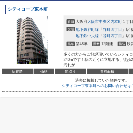
シティコープ東本町
大阪府
大阪市中央区
内本町
１丁目
住所
交通
地下鉄谷町線
「
谷町四丁目
」駅 
地下鉄中央線
「
谷町四丁目
」駅 
築46年
12階建
鉄
築年
階数
構造
多くの方からご好評頂いているシティコ
240mです！駅の近くに立地する、徒歩
汚れが...
所在階
価格
間取り
専有面積
過去に掲載していた物件です。
シティコープ東本町へのお問い合わせは