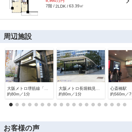
8,980万円
7階
63.39㎡
2LDK
周辺施設
大阪メトロ堺筋線「長堀橋」駅
大阪メトロ長堀鶴見緑地線「長堀橋」駅
心斎橋駅
約80m／1分
約80m／1分
約560m／
お客様の声