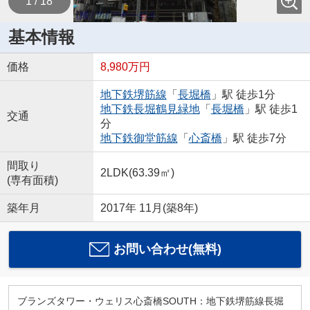
1 / 18
基本情報
価格
8,980万円
地下鉄堺筋線
「
長堀橋
」駅 徒歩1分
地下鉄長堀鶴見緑地
「
長堀橋
」駅 徒歩1
交通
分
地下鉄御堂筋線
「
心斎橋
」駅 徒歩7分
間取り
2LDK(63.39㎡)
(専有面積)
築年月
2017年 11月(築8年)
お問い合わせ(無料)
ブランズタワー・ウェリス心斎橋SOUTH：地下鉄堺筋線長堀