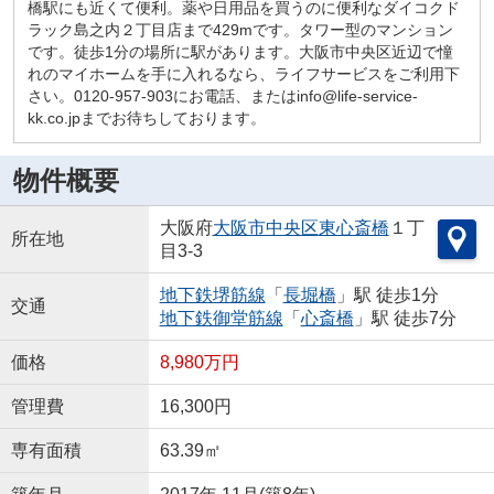
橋駅にも近くて便利。薬や日用品を買うのに便利なダイコクド
ラック島之内２丁目店まで429mです。タワー型のマンション
です。徒歩1分の場所に駅があります。大阪市中央区近辺で憧
れのマイホームを手に入れるなら、ライフサービスをご利用下
さい。0120-957-903にお電話、またはinfo@life-service-
kk.co.jpまでお待ちしております。
物件概要
大阪府
大阪市中央区
東心斎橋
１丁
所在地
目3-3
地下鉄堺筋線
「
長堀橋
」駅 徒歩1分
交通
地下鉄御堂筋線
「
心斎橋
」駅 徒歩7分
価格
8,980万円
管理費
16,300円
専有面積
63.39㎡