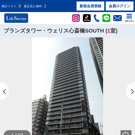
0
1
新規会員登録
会員ログイン
検討リスト:
最近見た物件:
MENU
ブランズタワー・ウェリス心斎橋SOUTH (
1
室)