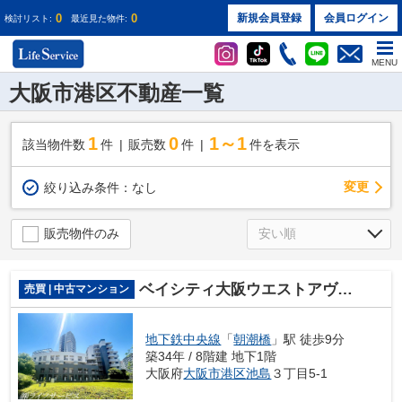
0
0
新規会員登録
会員ログイン
検討リスト:
最近見た物件:
MENU
大阪市港区不動産一覧
1
0
1～1
該当物件数
件
販売数
件
件を表示
変更
絞り込み条件：
なし
販売物件のみ
ベイシティ大阪ウエストアヴェニュー
売買 | 中古マンション
地下鉄中央線
「
朝潮橋
」駅 徒歩9分
築34年 / 8階建 地下1階
大阪府
大阪市港区
池島
３丁目5-1