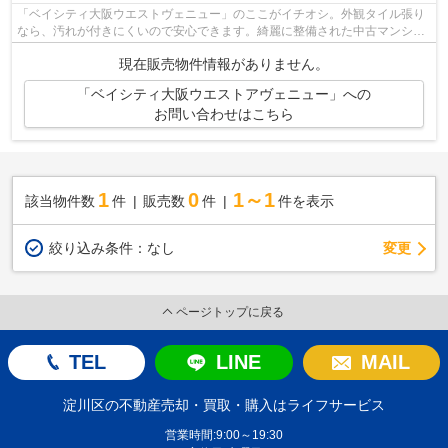
「ベイシティ大阪ウエストヴェニュー」のここがイチオシ。外観タイル張り
なら、汚れが付きにくいので安心できます。綺麗に整備された中古マンショ
ンで清潔感を感じます。駅から徒歩9分...
現在販売物件情報がありません。
「ベイシティ大阪ウエストアヴェニュー」への
お問い合わせはこちら
1
0
1～1
該当物件数
件
販売数
件
件を表示
変更
絞り込み条件：
なし
ページトップに戻る
TEL
LINE
MAIL
淀川区の不動産売却・買取・購入はライフサービス
営業時間:9:00～19:30