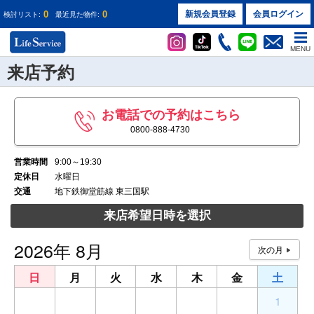
0
0
新規会員登録
会員ログイン
検討リスト:
最近見た物件:
MENU
来店予約
お電話での予約はこちら
0800-888-4730
営業時間
9:00～19:30
定休日
水曜日
交通
地下鉄御堂筋線 東三国駅
来店希望日時を選択
2026年 8月
日
月
火
水
木
金
土
26
27
28
29
30
31
1